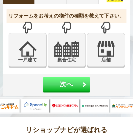
リフォームをお考えの物件の種類を教えて下さい。
リフォームする建物の郵便番号を教えてください。
ご連絡先を入力してください
お近くのリフォーム会社をご紹介します。
入力項目は必須となります。
入力項目は必須となります。
電話番
お客様の情報が一般に公開されることはありません
号
〒
※ハイフンなし
一戸建て
集合住宅
店舗
住所
利用規約
プライバシーポリシー
特約
次へ
次へ
戻る
見積もり
無料
取る!
戻る
を
リショップナビが選ばれる