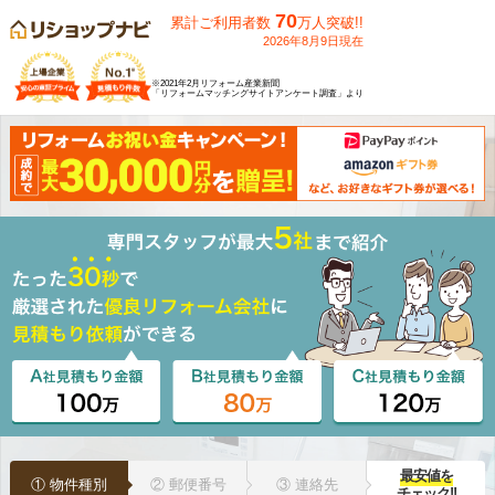
70
累計ご利用者数
万人突破!!
2026年8月9日現在
※2021年2月リフォーム産業新聞
「リフォームマッチングサイトアンケート調査」より
最安値を
① 物件種別
② 郵便番号
③ 連絡先
チェック!!