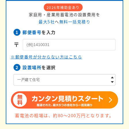
2026年補助金あり
家庭用・産業用蓄電池の設置費用を
最大5社
へ
無料一括見積り
1
郵便番号
を入力
〒
※郵便番号が分からない方はこちら
2
設置場所
を選択
蓄電池の相場は、約80〜200万円となります。