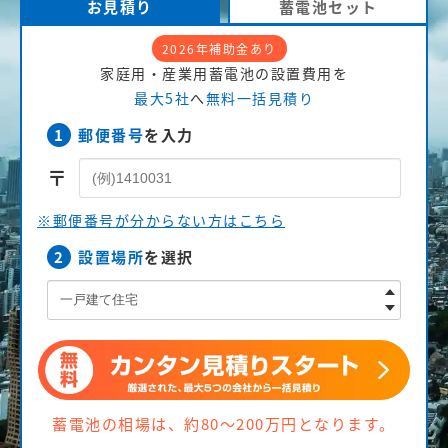
お見積り
蓄電池セット
2026年補助金あり
家庭用・産業用蓄電池の設置費用を
最大5社
へ
無料一括見積り
1
郵便番号
を入力
〒
※郵便番号が分からない方はこちら
2
設置場所
を選択
蓄電池の相場は、約80〜200万円となります。