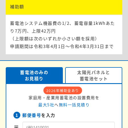
補助額
蓄電池システム機器費の1/2、蓄電容量1kWhあた
り7万円、上限42万円
（上限額は次のいずれか小さい額を採用）
申請期間は令和3年4月1日～令和4年3月31日まで
蓄電池のみの
太陽光パネルと
お見積り
蓄電池セット
2026年補助金あり
家庭用・産業用蓄電池の設置費用を
最大5社
へ
無料一括見積り
1
郵便番号
を入力
〒