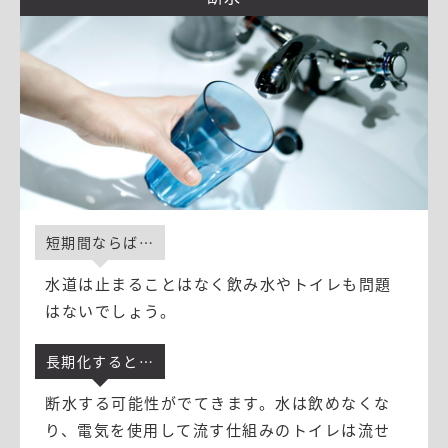
停電は、地震だけでなく、台風や大雨、落雷など、災
害の規模や種類に関係なく発生します。
そして、停電は時として長期化することで停電自体が
災害へと変わります。
2019年9月9日、日本に上陸した台風15号は、非常に強
い勢力を保ったまま千葉県付近を通過。その後、東北
を抜けましたが、各地で被害をもたらしました。
このとき、東京電力エリアでは送電線が破壊され、約
短期間ならば⋯
82万戸以上が停電となりました。特に千葉県では被害
水道は止まることはなく飲み水やトイレも問題
が大きく、ピーク時には62万戸以上が停電。台風の通
はないでしょう。
過から10日以上経っても、約3万戸以上が停電のままと
いう状態になりました。(※１)
長期化すると⋯
断水する可能性がでてきます。水は飲めなくな
※1.
令和元年台風15号に関する被害状況 内閣府 防災
り、電気を使用して流す仕組みのトイレは流せ
情報のページ