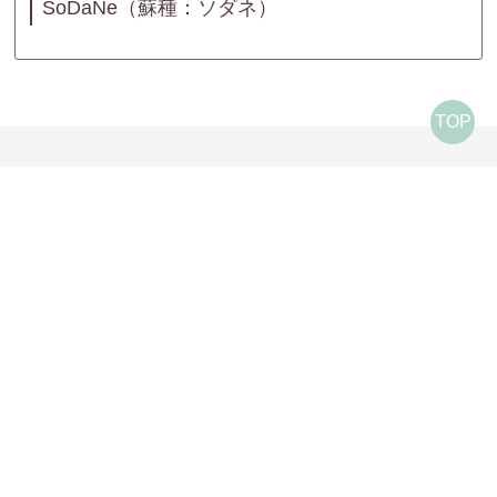
SoDaNe（蘇種：ソダネ）
TOP
ベビーライフ研究所について
ベビーライフ研究所について
商品一覧
代表ご挨拶
商品一覧
販売・展示店舗一覧
安心・安全への取り組み
タイミング法キット meeta (ミータ)
お客様サポート