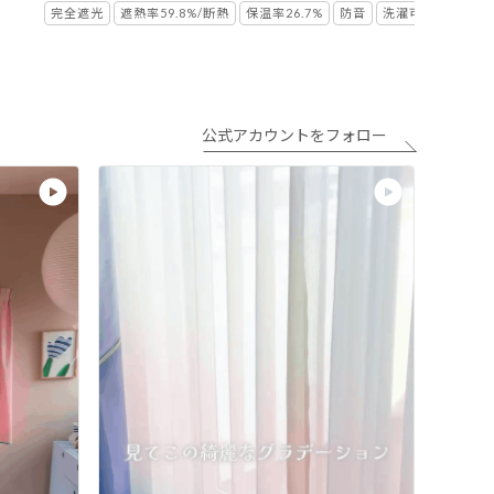
完全遮光
遮熱率59.8%/断熱
保温率26.7%
防音
洗濯可
公式アカウントをフォロー