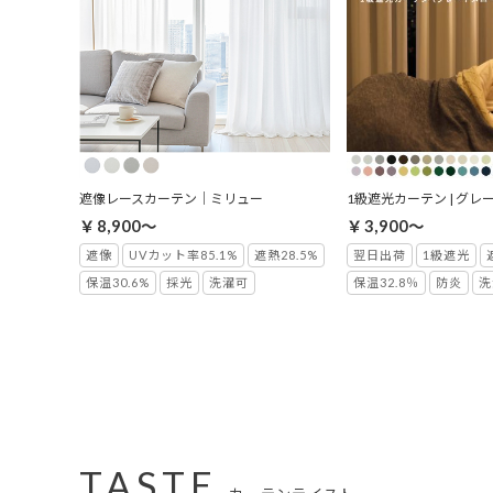
遮像レースカーテン｜ミリュー
1級遮光カーテン | グレ
￥8,900～
￥3,900～
遮像
UVカット率85.1%
遮熱28.5%
翌日出荷
1級遮光
保温30.6%
採光
洗濯可
保温32.8％
防炎
洗
TASTE