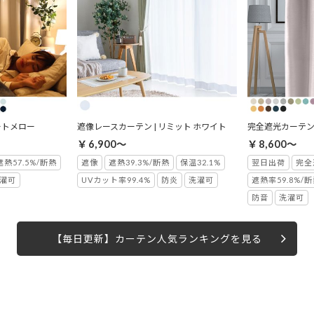
ートメロー
遮像レースカーテン | リミット ホワイト
完全遮光カーテン 
￥6,900～
￥8,600～
遮熱57.5%/断熱
遮像
遮熱39.3%/断熱
保温32.1%
翌日出荷
完全
濯可
UVカット率99.4%
防炎
洗濯可
遮熱率59.8%/
防音
洗濯可
【毎日更新】カーテン人気ランキングを見る