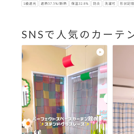
1級遮光
遮熱57.5%/断熱
保温32.8%
防炎
洗濯可
形状記
SNSで人気のカーテ