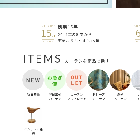
創業15年
AN
EST. 2011
15
2011年の創業から
th
窓まわりひとすじ15年
YEARS
件 
ITEMS
カーテンを商品で探す
新着商品
翌日出荷
カーテン
ドレープ
遮光
カーテン
アウトレット
カーテン
カーテン
カ
インテリア雑
貨