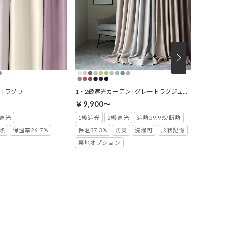
| ラソワ
1・2級遮光カーテン | グレートラグジュアリー
完全遮光カ
￥9,900～
￥5,40
遮光
1級遮光
2級遮光
遮熱59.9%/断熱
完全遮光
断熱
保温率26.7%
保温37.3%
防炎
洗濯可
形状記憶
保温35.2
裏地オプション
洗濯可(