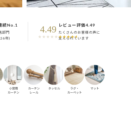
連続No.1
レビュー
評価4.49
4.49
店部門
たくさんのお客様の声に
26年)
支えられています
小窓用
カーテン
タッセル
ラグ・
マット
ン
カーテン
レール
カーペット