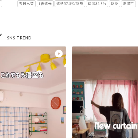
憶
翌日出荷
1級遮光
遮熱57.5%/断熱
保温32.8％
防炎
洗濯可
ン
SNS TREND