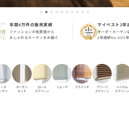
NUAL
年間6万件
の販売実績
マイベスト
2年
6
ファッションの街原宿から
オーダーカーテン
万
おしゃれなカーテンをお届け
2年連続No.1(25年
/ 年
レース
カーテン
ロール
シェード
ブラインド
プリーツ
ハニカム
ーテン
セット
スクリーン
スクリーン
スクリー