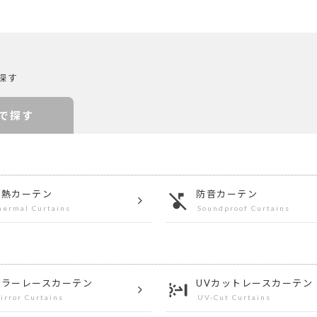
探す
で探す
遮熱カーテン
防音カーテン
hermal Curtains
Soundproof Curtains
ミラー
レースカーテン
UVカット
レースカーテン
irror Curtains
UV-Cut Curtains