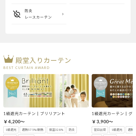
防炎
レースカーテン
殿堂入りカーテン
BEST CURTAIN AWARD
1級遮光カーテン | ブリリアント
1級遮光カーテン | グ
￥4,200～
￥3,900～
1級遮光
遮熱57.5%/断熱
保温32.8%
防炎
翌日出荷
1級遮光
遮熱5