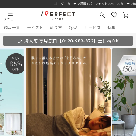
オーダーカーテン通販 | パーフェクトスペースカーテン館
メニュー
商品一覧
テイスト
測り方
Q&A
サービス
特集
購入前 専用窓口
【0120-989-872】
土日祝OK