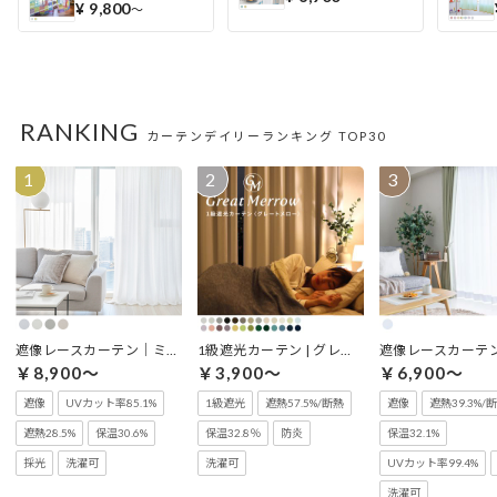
¥ 9,800
〜
RANKING
カーテンデイリーランキング TOP30
遮像レースカーテン｜ミリュー
1級遮光カーテン | グレートメロー
￥8,900～
￥3,900～
￥6,900～
遮像
UVカット率85.1%
1級遮光
遮熱57.5%/断熱
遮像
遮熱39.3%/
遮熱28.5%
保温30.6%
保温32.8％
防炎
保温32.1%
採光
洗濯可
洗濯可
UVカット率99.4%
洗濯可