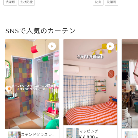
洗濯可
形状記憶
防炎
洗濯可
SNSで人気のカーテン
マッピング
ステンドグラスレース
¥ 6,900
〜