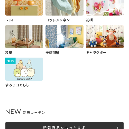
コットンリネン
花柄
レトロ
和室
子供部屋
キャラクター
すみっコぐらし
NEW
新着カーテン
新着商品をもっと見る