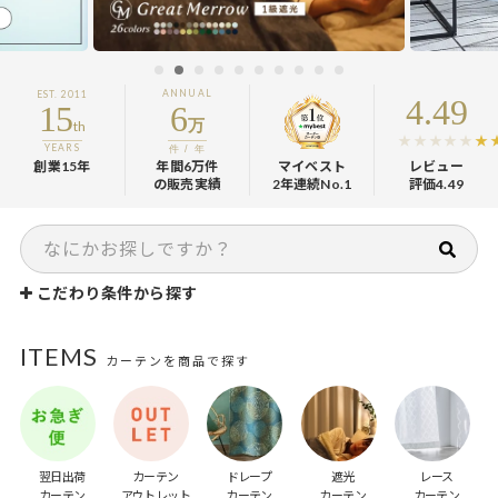
ANNUAL
EST. 2011
4.49
15
6
万
th
YEARS
件 / 年
創業15年
年間6万件
マイベスト
レビュー
の販売実績
2年連続No.1
評価4.49
こだわり条件から探す
ITEMS
カーテンを商品で探す
翌日出荷
カーテン
ドレープ
遮光
レース
カーテン
アウトレット
カーテン
カーテン
カーテン