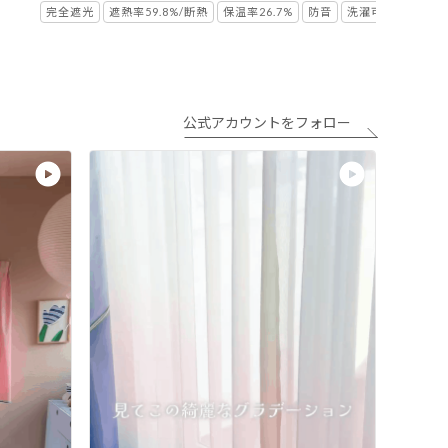
完全遮光
遮熱率59.8%/断熱
保温率26.7%
防音
洗濯可
公式アカウントをフォロー