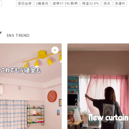
憶
翌日出荷
1級遮光
遮熱57.5%/断熱
保温32.8％
防炎
洗濯可
ン
SNS TREND