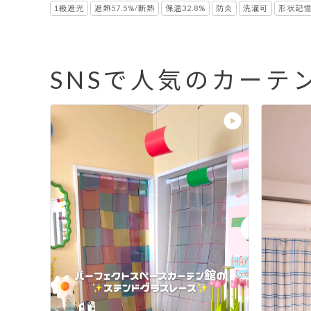
1級遮光
遮熱57.5%/断熱
保温32.8%
防炎
洗濯可
形状記
SNSで人気のカーテ