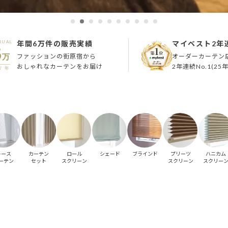
NUAL
年間6万件
の販売実績
マイベスト
2年
6
ファッションの街原宿から
オーダーカーテン
万
おしゃれなカーテンをお届け
2年連続No.1(25年
/ 年
レース
カーテン
ロール
シェード
ブラインド
プリーツ
ハニカム
ーテン
セット
スクリーン
スクリーン
スクリー