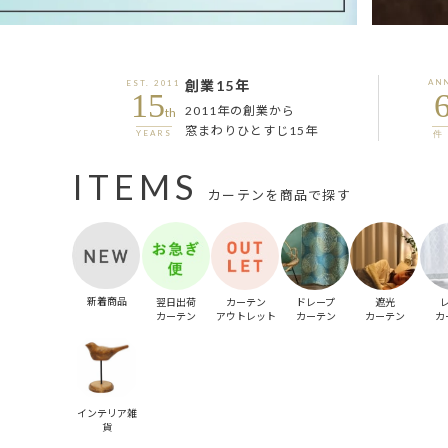
創業15年
AN
EST. 2011
15
2011年の創業から
th
窓まわりひとすじ15年
YEARS
件 
ITEMS
カーテンを商品で探す
新着商品
翌日出荷
カーテン
ドレープ
遮光
カーテン
アウトレット
カーテン
カーテン
カ
インテリア雑
貨