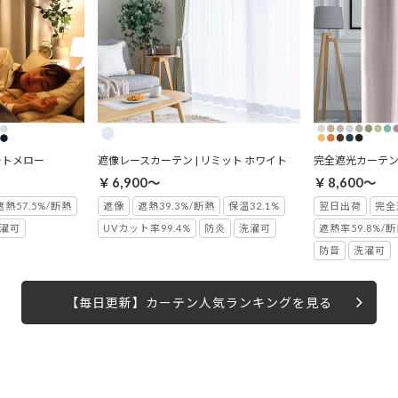
ートメロー
遮像レースカーテン | リミット ホワイト
完全遮光カーテン 
￥6,900～
￥8,600～
遮熱57.5%/断熱
遮像
遮熱39.3%/断熱
保温32.1%
翌日出荷
完全
濯可
UVカット率99.4%
防炎
洗濯可
遮熱率59.8%/
防音
洗濯可
【毎日更新】カーテン人気ランキングを見る