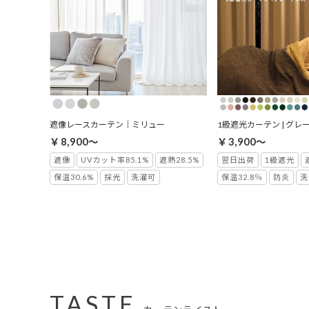
遮像レースカーテン｜ミリュー
1級遮光カーテン | グレ
￥8,900～
￥3,900～
遮像
UVカット率85.1%
遮熱28.5%
翌日出荷
1級遮光
保温30.6%
採光
洗濯可
保温32.8％
防炎
洗
TASTE