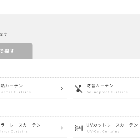
探す
で探す
遮熱カーテン
防音カーテン
hermal Curtains
Soundproof Curtains
ミラー
レースカーテン
UVカット
レースカーテン
irror Curtains
UV-Cut Curtains