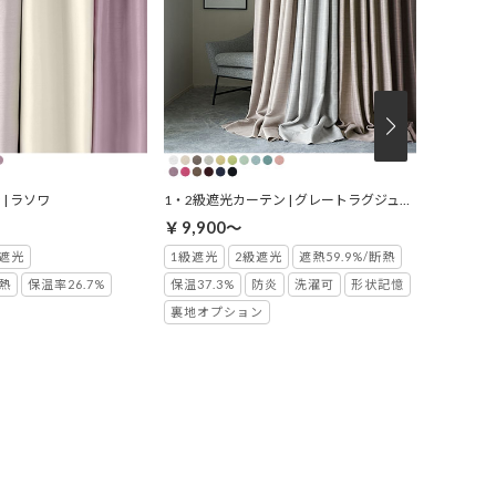
| ラソワ
1・2級遮光カーテン | グレートラグジュアリー
完全遮光カ
￥9,900～
￥5,40
遮光
1級遮光
2級遮光
遮熱59.9%/断熱
完全遮光
断熱
保温率26.7%
保温37.3%
防炎
洗濯可
形状記憶
保温35.2
裏地オプション
洗濯可(