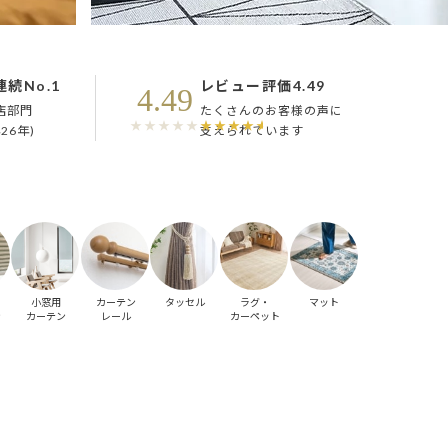
連続No.1
レビュー
評価4.49
4.49
店部門
たくさんのお客様の声に
26年)
支えられています
小窓用
カーテン
タッセル
ラグ・
マット
ン
カーテン
レール
カーペット