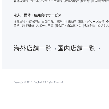
春休み旅行
ゴールデンウイーク旅行
夏休み旅行
秋旅行
年末年始旅行
法人・団体・組織向けサービス
海外出張・業務渡航
出張手配・管理
社員旅行
団体・グループ旅行
企
留学・語学研修
スポーツ事業
官公庁・自治体向け
地方創生
ビジネス
海外店舗一覧
国内店舗一覧
Copyright © H.I.S. Co.,Ltd. All Rights Reserved.