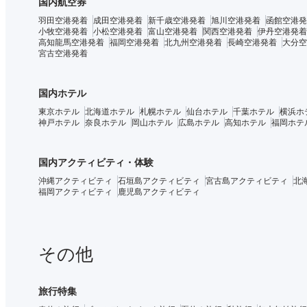
国内航空券
羽田空港発着
成田空港発着
新千歳空港発着
旭川空港発着
函館空港発
小牧空港発着
小松空港発着
富山空港発着
関西空港発着
伊丹空港発着
高知龍馬空港発着
福岡空港発着
北九州空港発着
長崎空港発着
大分空
宮古空港発着
国内ホテル
東京ホテル
北海道ホテル
札幌ホテル
仙台ホテル
千葉ホテル
横浜ホ
神戸ホテル
奈良ホテル
岡山ホテル
広島ホテル
高知ホテル
福岡ホテ
国内アクティビティ・体験
沖縄アクティビティ
石垣島アクティビティ
宮古島アクティビティ
北
福岡アクティビティ
鹿児島アクティビティ
その他
旅行特集