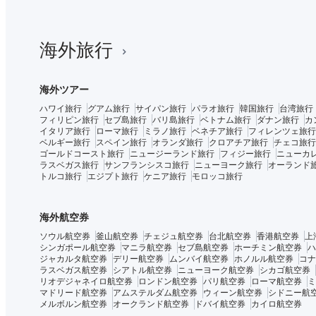
海外旅行
海外ツアー
ハワイ旅行
グアム旅行
サイパン旅行
パラオ旅行
韓国旅行
台湾旅行
フィリピン旅行
セブ島旅行
バリ島旅行
ベトナム旅行
ダナン旅行
カ
イタリア旅行
ローマ旅行
ミラノ旅行
ベネチア旅行
フィレンツェ旅行
ベルギー旅行
スペイン旅行
オランダ旅行
クロアチア旅行
チェコ旅行
ゴールドコースト旅行
ニュージーランド旅行
フィジー旅行
ニューカ
ラスベガス旅行
サンフランシスコ旅行
ニューヨーク旅行
オーランド
トルコ旅行
エジプト旅行
ケニア旅行
モロッコ旅行
海外航空券
ソウル航空券
釜山航空券
チェジュ航空券
台北航空券
香港航空券
上
シンガポール航空券
マニラ航空券
セブ島航空券
ホーチミン航空券
ハ
ジャカルタ航空券
デリー航空券
ムンバイ航空券
ホノルル航空券
コナ
ラスベガス航空券
シアトル航空券
ニューヨーク航空券
シカゴ航空券
リオデジャネイロ航空券
ロンドン航空券
パリ航空券
ローマ航空券
ミ
マドリード航空券
アムステルダム航空券
ウィーン航空券
シドニー航
メルボルン航空券
オークランド航空券
ドバイ航空券
カイロ航空券