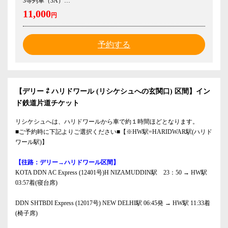
3等列車（3A）
11,000
円
予約する
【デリー ⇄ ハリドワール (リシケシュへの玄関口) 区間】イン
ド鉄道片道チケット
リシケシュへは、ハリドワールから車で約１時間ほどとなります。
■ご予約時に下記よりご選択ください■【※HW駅=HARIDWAR駅(ハリド
ワール駅)】
【往路：デリー→ハリドワール区間】
KOTA DDN AC Express (12401号)H NIZAMUDDIN駅 23：50 → HW駅
03:57着(寝台席)
DDN SHTBDI Express (12017号) NEW DELHI駅 06:45発 → HW駅 11:33着
(椅子席)