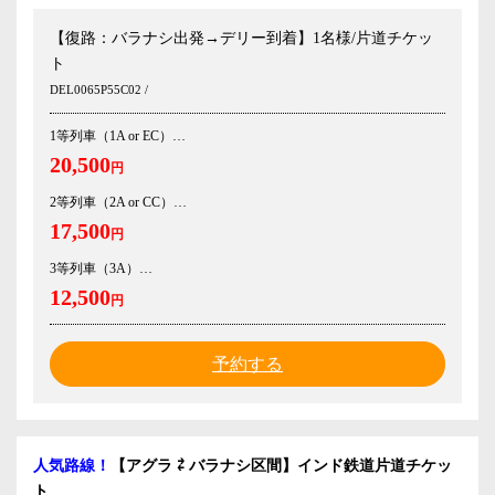
【復路：バラナシ出発→デリー到着】1名様/片道チケッ
ト
DEL0065P55C02 /
1等列車（1A or EC）
20,500
円
2等列車（2A or CC）
17,500
円
3等列車（3A）
12,500
円
予約する
人気路線！
【アグラ ⇄ バラナシ区間】インド鉄道片道チケッ
ト