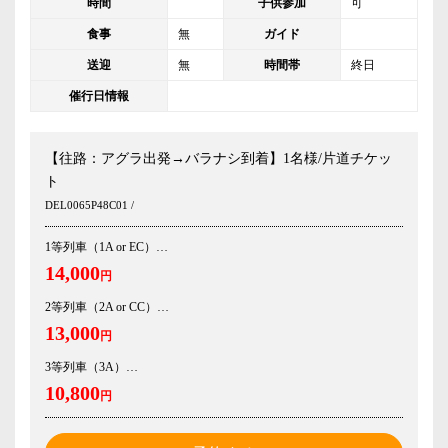
時間
子供参加
可
食事
無
ガイド
送迎
無
時間帯
終日
催行日情報
【往路：アグラ出発→バラナシ到着】1名様/片道チケッ
ト
DEL0065P48C01 /
1等列車（1A or EC）
14,000
円
2等列車（2A or CC）
13,000
円
3等列車（3A）
10,800
円