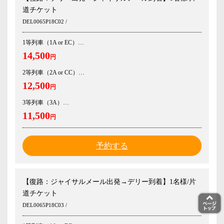
道チケット
DEL0065P18C02 /
1等列車（1A or EC）
14,500
円
2等列車（2A or CC）
12,500
円
3等列車（3A）
11,500
円
予約する
【復路：ジャイサルメール出発→デリー到着】1名様/片
道チケット
DEL0065P18C03 /