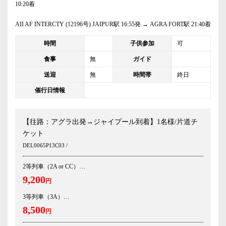
10:20着
AII AF INTERCTY (12196号) JAIPUR駅 16:55発 → AGRA FORT駅 21:40着
時間
子供参加
可
食事
無
ガイド
送迎
無
時間帯
終日
催行日情報
【往路：アグラ出発→ジャイプール到着】1名様/片道チ
ケット
DEL0065P13C03 /
2等列車（2A or CC）
9,200
円
3等列車（3A）
8,500
円