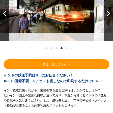
1
2
3
4
5
料金一覧はこちら
インドの鉄道予約はHISにお任せください！
IRCTC登録不要、e-チケット渡しなので印刷するだけでO.K.！
インド鉄道に乗りながら、主要都市を巡るご旅行はいかがでしょうか？
広いインド国土を豊富な路線が通っており、車窓から見えるインドの街並み
や自然をお楽しみください。また、飛行機と違い、市内の中心部へダイレク
ト移動が出来ることも列車利用のメリットとなります。