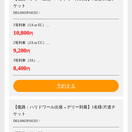
ケット
DEL0065P16C02 /
1等列車（1A or EC）
10,800
円
2等列車（2A or CC）
9,200
円
3等列車（3A）
8,400
円
予約する
【復路：ハリドワール出発→デリー到着】1名様/片道チ
ケット
DEL0065P16C03 /