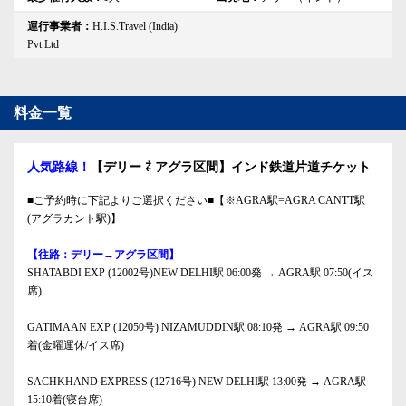
運行事業者：
H.I.S.Travel (India)
Pvt Ltd
料金一覧
人気路線！
【デリー ⇄ アグラ区間】インド鉄道片道チケット
■ご予約時に下記よりご選択ください■【※AGRA駅=AGRA CANTT駅
(アグラカント駅)】
【往路：デリー→アグラ区間】
SHATABDI EXP (12002号)NEW DELHI駅 06:00発 → AGRA駅 07:50(イス
席)
GATIMAAN EXP (12050号) NIZAMUDDIN駅 08:10発 → AGRA駅 09:50
着(金曜運休/イス席)
SACHKHAND EXPRESS (12716号) NEW DELHI駅 13:00発 → AGRA駅
15:10着(寝台席)