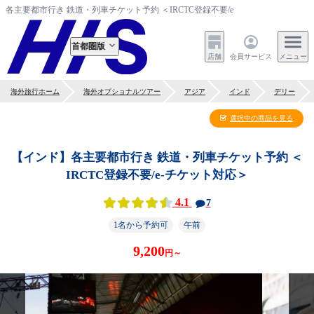
各主要都市行き 鉄道・列車チケット予約 ＜IRCTC登録不要/e-チケット対応＞デ
首都圏版
店舗
会員サービス
メニュー
海外旅行ホーム
海外オプショナルツアー
アジア
インド
デリー
選択中の商品を見る
【インド】各主要都市行き 鉄道・列車チケット予約 ＜
IRCTC登録不要/e-チケット対応＞
4.1
7
1名から予約可
午前
9,200
円～