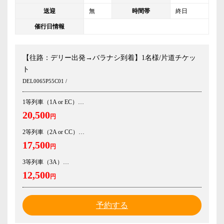
送迎
無
時間帯
終日
催行日情報
【往路：デリー出発→バラナシ到着】1名様/片道チケッ
ト
DEL0065P55C01 /
1等列車（1A or EC）
20,500
円
2等列車（2A or CC）
17,500
円
3等列車（3A）
12,500
円
予約する