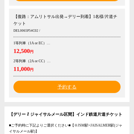
【復路：アムリトサル出発→デリー到着】1名様/片道チ
ケット
DEL0065P54C02 /
1等列車（1A or EC）
12,500
円
2等列車（2A or CC）
11,000
円
予約する
【デリー ⇄ ジャイサルメール区間】インド鉄道片道チケット
■ご予約時に下記よりご選択ください■【※JSM駅=JAISALMER駅(ジャ
イサルメール駅)】