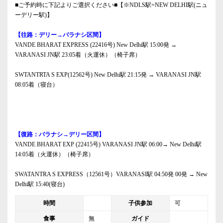
■ご予約時に下記よりご選択ください■【※NDLS駅=NEW DELHI駅(ニュ
ーデリー駅)】
【往路：デリー→バラナシ区間】
VANDE BHARAT EXPRESS (22416号) New Delhi駅 15:00発 →
VARANASI JN駅 23:05着（火運休）（椅子席）
SWTANTRTA S EXP(12562号) New Delhi駅 21:15発 → VARANASI JN駅
08:05着（寝台）
【復路：バラナシ→デリー区間】
VANDE BHARAT EXP (22415号) VARANASI JN駅 06:00→ New Delhi駅
14:05着（火運休）（椅子席）
SWATANTRA S EXPRESS（12561号）VARANASI駅 04:50発 00発 → New
Delhi駅 15:40(寝台)
時間
子供参加
可
食事
無
ガイド