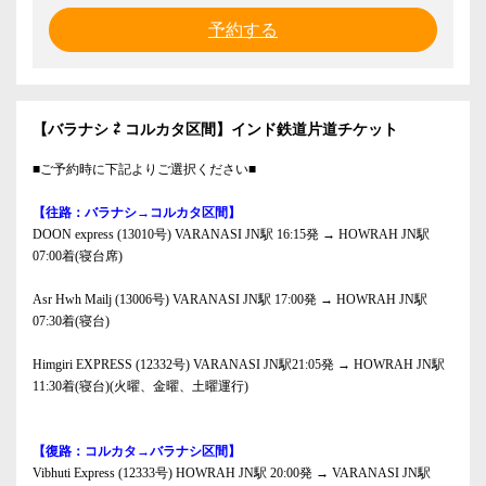
予約する
【バラナシ ⇄ コルカタ区間】インド鉄道片道チケット
■ご予約時に下記よりご選択ください■
【往路：バラナシ→コルカタ区間】
DOON express (13010号) VARANASI JN駅 16:15発 → HOWRAH JN駅
07:00着(寝台席)
Asr Hwh Mailj (13006号) VARANASI JN駅 17:00発 → HOWRAH JN駅
07:30着(寝台)
Himgiri EXPRESS (12332号) VARANASI JN駅21:05発 → HOWRAH JN駅
11:30着(寝台)(火曜、金曜、土曜運行)
【復路：コルカタ→バラナシ区間】
Vibhuti Express (12333号) HOWRAH JN駅 20:00発 → VARANASI JN駅