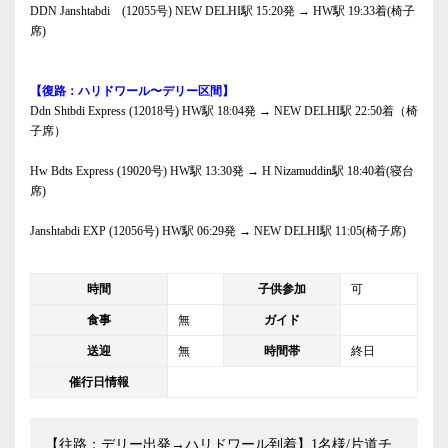
DDN Janshtabdi (12055号) NEW DELHI駅 15:20発 → HW駅 19:33着(椅子
席)
【復路：ハリドワール〜デリー区間】
Ddn Shtbdi Express (12018号) HW駅 18:04発 → NEW DELHI駅 22:50着（椅
子席）
Hw Bdts Express (19020号) HW駅 13:30発 → H Nizamuddin駅 18:40着(寝台
席)
Janshtabdi EXP (12056号) HW駅 06:29発 → NEW DELHI駅 11:05(椅子席)
時間
子供参加
可
食事
無
ガイド
送迎
無
時間帯
終日
催行日情報
【往路：デリー出発→ハリドワール到着】1名様/片道チ