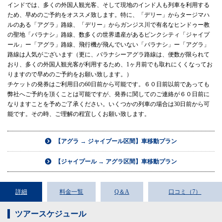
インドでは、多くの外国人観光客、そして現地のインド人も列車を利用する
ため、早めのご予約をオススメ致します。特に、「デリー」からタージマハ
ルのある「アグラ」路線、「デリー」からガンジス川で有名なヒンドゥー教
の聖地「バラナシ」路線、数多くの世界遺産があるピンクシティ「ジャイプ
ール」ー「アグラ」路線、飛行機が飛んでいない「バラナシ」ー「アグラ」
路線は人気がございます（更に、バラナシーアグラ路線は、便数が限られて
おり、多くの外国人観光客が利用するため、1ヶ月前でも取れにくくなってお
りますので早めのご予約をお願い致します。）
チケットの発券はご利用日の60日前から可能です。６０日前以前であっても
弊社へご予約を頂くことは可能ですが、発券に関してのご連絡が６０日前に
なりますことを予めご了承ください。いくつかの列車の場合は30日前から可
能です。その時、ご理解の程宜しくお願い致します。
【アグラ → ジャイプール区間】車移動プラン
【ジャイプール → アグラ区間】車移動プラン
詳細
料金一覧
Q＆A
口コミ（7）
ツアースケジュール