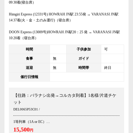
09:30着(寝台席）
Himgiri Express (12331号) HOWRAH JN駅 23:55発 → VARANASI JN駅
14:37着(火・金・土のみ運行)（寝台席）
DOON Express (13009号)HOWRAH JN駅20：25 発 → VARANASI JN駅
10:20着（寝台席）
時間
子供参加
可
食事
無
ガイド
送迎
無
時間帯
終日
催行日情報
【往路：バラナシ出発→コルカタ到着】1名様/片道チケ
ット
DEL0065P53C01 /
1等列車（1A or EC）
15,500
円