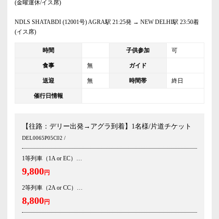
(金曜運休/イス席)
NDLS SHATABDI (12001号) AGRA駅 21:25発 → NEW DELHI駅 23:50着
(イス席)
時間
子供参加
可
食事
無
ガイド
送迎
無
時間帯
終日
催行日情報
【往路：デリー出発→アグラ到着】1名様/片道チケット
DEL0065P05C02 /
1等列車（1A or EC）
9,800
円
2等列車（2A or CC）
8,800
円