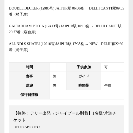
DOUBLE DECKER (12985号) JAIPUR駅 06:00発 → DELHI CANTT駅09:55
着（椅子席）
GALTADHAM POOJA (12413号) JAIPUR駅 16:10発 → DELHI CANTT駅
20:57着（寝台席）
ALL NDLS SHATBI (12016号)JAIPUR駅 17:35発 → NEW DELHI駅22:30
着（椅子席）
時間
子供参加
可
食事
無
ガイド
送迎
無
時間帯
午前
催行日情報
【往路：デリー出発→ジャイプール到着】1名様/片道チ
ケット
DEL0065P06C03 /