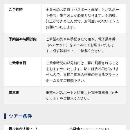
ご予約時
全員分のお名前（パスポート表記）とパスポー
ト番号、生年月日が必要となります。予約後、
訂正ができませんので、お間違いのないように
お願いいたします。
予約後48時間以内
ご希望の列車を手配させて頂き、電子乗車券
（e-チケット）をメールにてお送りいたしま
す。必ず印刷の上、ご持参ください。
ご乗車当日
ご乗車時間の45分前には、駅に到着されること
をおすすめいたします。駅には改札口がありま
せんので、直接ご乗車の列車の停まるプラット
ホームまでご移動下さい。
乗車後
車掌へパスポートと印刷した電子乗車券（e-チ
ケット）をご提示ください。
ツアー条件
最少催行人数：
1
人
出発地：
デリー
（
インド
）