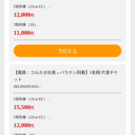
2等列車（2A or CC）
12,000
円
3等列車（3A）
11,000
円
予約する
【復路：コルカタ出発→バラナシ到着】1名様/片道チケ
ット
DEL0065P53C02 /
1等列車（1A or EC）
15,500
円
2等列車（2A or CC）
12,000
円