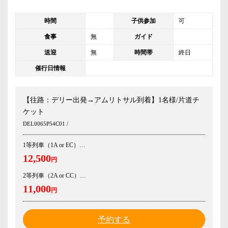
時間
子供参加
可
食事
無
ガイド
送迎
無
時間帯
終日
催行日情報
【往路：デリー出発→アムリトサル到着】1名様/片道チ
ケット
DEL0065P54C01 /
1等列車（1A or EC）
12,500
円
2等列車（2A or CC）
11,000
円
予約する