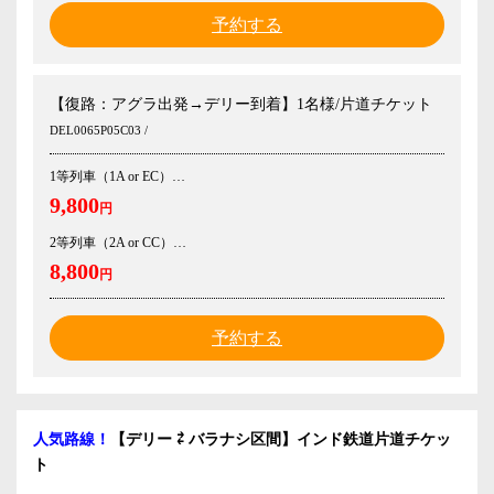
予約する
【復路：アグラ出発→デリー到着】1名様/片道チケット
DEL0065P05C03 /
1等列車（1A or EC）
9,800
円
2等列車（2A or CC）
8,800
円
予約する
人気路線！
【デリー ⇄ バラナシ区間】インド鉄道片道チケッ
ト