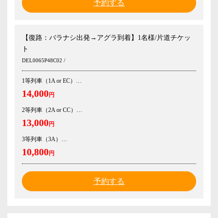
予約する
【復路：バラナシ出発→アグラ到着】1名様/片道チケッ
ト
DEL0065P48C02 /
1等列車（1A or EC）
14,000
円
2等列車（2A or CC）
13,000
円
3等列車（3A）
10,800
円
予約する