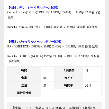
【往路：デリ→ジャイサルメール区間】
Corbet Prk Link(25014号) DELHI CANTT駅 05:05発 → JSM駅 22:30着（寝
台席）
Runicha Express (14087号) DELHI駅 08:55発 → JSM駅 04:00着（寝台席）
【復路：ジャイサルメール→デリー区間】
RANIKHET EXP (15013号) JSM駅 02:40発 ～ DELHI駅 20:22着(寝台席)
Runicha EXPRESS (14088号) JSM駅 19:00発 ～ DELHI CANTT駅 09:37着
（寝台席）
時間
子供参加
可
食事
無
ガイド
送迎
無
時間帯
終日
催行日情報
【往路：デリー出発→ジャイサルメール到着】1名様/片