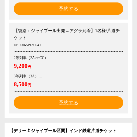
予約する
【復路：ジャイプール出発→アグラ到着】1名様/片道チ
ケット
DEL0065P13C04 /
2等列車（2A or CC）
9,200
円
3等列車（3A）
8,500
円
予約する
【デリー ⇄ ジャイプール区間】インド鉄道片道チケット