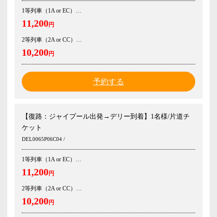
1等列車（1A or EC）
11,200
円
2等列車（2A or CC）
10,200
円
予約する
【復路：ジャイプール出発→デリー到着】1名様/片道チ
ケット
DEL0065P06C04 /
1等列車（1A or EC）
11,200
円
2等列車（2A or CC）
10,200
円