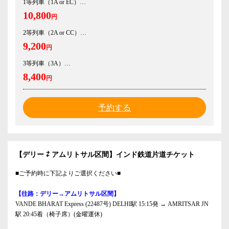
1等列車（1A or EC）
10,800
円
2等列車（2A or CC）
9,200
円
3等列車（3A）
8,400
円
予約する
【デリー ⇄ アムリトサル区間】インド鉄道片道チケット
■ご予約時に下記よりご選択ください■
【往路：デリー→アムリトサル区間】
VANDE BHARAT Express (22487号) DELHI駅 15:15発 → AMRITSAR JN
駅 20:45着（椅子席）(金曜運休)