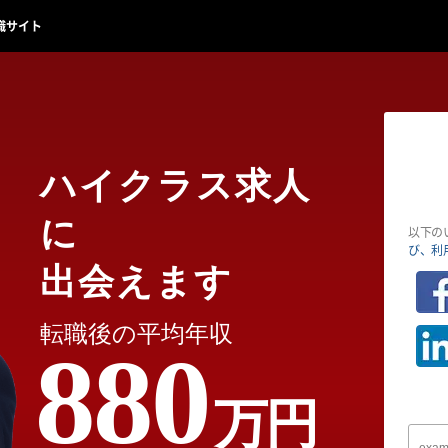
職サイト
ハイクラス求人
に
以下の
び、利
出会えます
転職後の平均年収
880
万円