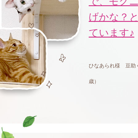
で、モグ
げかな？
ています♪
ひなあられ様 豆助
歳）