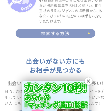
47都道府県の中からどんな出会いがあ
るか掲示板募集をお試しください。 相性
重視の多彩なジャンルの掲示板から、あ
なたにぴったりの理想のお相手をお探し
いただけます。
検索する方法
出会いがない方にも
お相手が見つかる
×
出会いに積極的なアクティブユーザーが多い！
日々、恋愛や恋活に積極的な男性・女性がサイトを利
用していますので職場や日常生活の中で出会いがな
い人にも毎日新しい出会いのチャンスが訪れます！