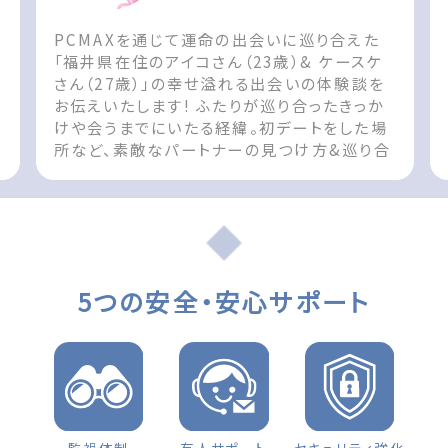
PCMAXを通じて運命の出会いに巡り合えた
ん
「福井県在住のアイコさん（23歳）& ケースケ
さん（27歳）」の幸せ溢れる出会いの体験談を
お伝えいたします! ふたりが巡り合ったきっか
けや会うまでにいたる経緯。初デートをした場
所など、素敵なパートナーの見つけ方&巡り合
t
えた際の参考としてお役立てください!! The
post 出会いの体験談 福井県 女性（23歳）
d
「お互い無くてはならない存在です」 first
appeared on 出会いマッチングサイト
PCMAX.
5つの安全・安心サポート