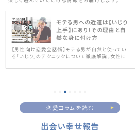
楽しく遊んでいただける情報をお届けします。
モテる男への近道は【いじり
上手】にあり！その理由と自
然な身に付け方
【男性向け恋愛会話術】モテる男が自然と使ってい
る「いじり」のテクニックについて徹底解説。女性に
嫌われるNGないじりとの決定的な境界線や、いじ
りが通じる女性の見極め方を伝授します。また20
代・30代・40代の年代別に応じた具体的なアプロ
ーチ例など、誰にでも簡単にいじりテクが身に付く
情報が満載です！ The post モテる男への近道は
【いじり上手】にあり！その理由と自然な身に付け方
first appeared on 出会いマッチングサイト
恋愛コラムを読む
PCMAX.
出会い幸せ報告