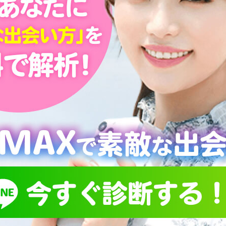
せ
の距離が
！素敵な
集する
いるのは『出会い掲示板』です。
コンテンツである掲示板にこだわり、様々なアプローチから
もらえる」環境を構築しています。