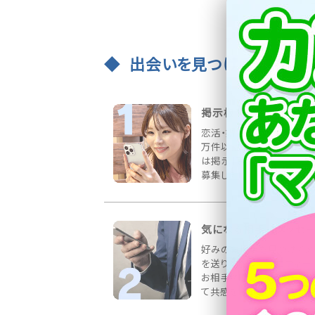
出会いを見つける3ステッ
掲示板で出会いを募集
恋活・婚活など様々な募集
万件以上書き込まれていま
は掲示板にお相手の希望
募集しましょう！
気になる相手にメッセ
好みのお相手を見つけてメ
を送りましょう！プロフィー
お相手の情報をしっかりチ
て共感を得られる内容が◎