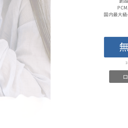
創設
PC
国内最大級
ロ