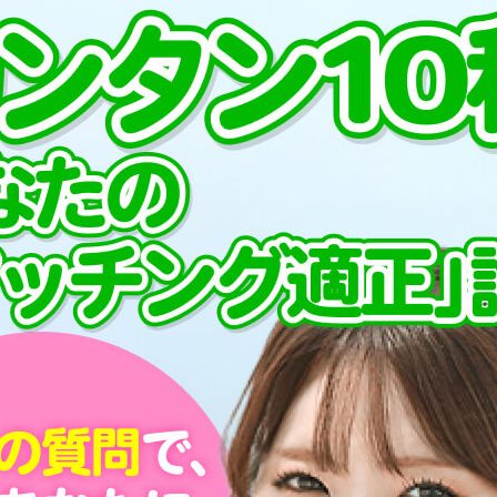
プ
PCMAXでの出会い方
が毎日3
す！まず
を書いて
ージ
ッセージ
ルなどの
ェックし