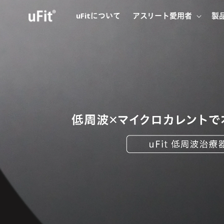
コンテン
ツに進む
uFitについて
アスリート愛用者
製