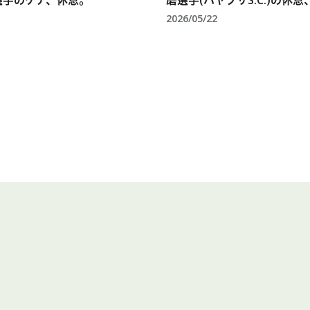
選手のケア、休息。
磨選手(ハヤブサS.C.)の休
2026/05/22