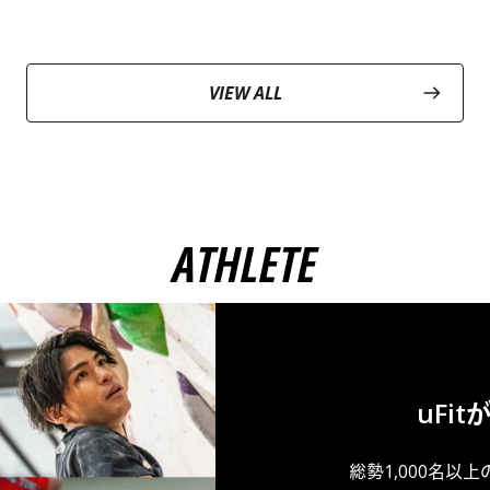
VIEW ALL
ATHLETE
uFi
総勢1,000名