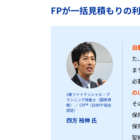
FPが一括見積もりの
自
た
ま
必
の
1級ファイナンシャル・プ
ランニング技能士（国家資
そ
格）
／
CFP®（日本FP協会
認定）
保
四方 裕伸 氏
保
契