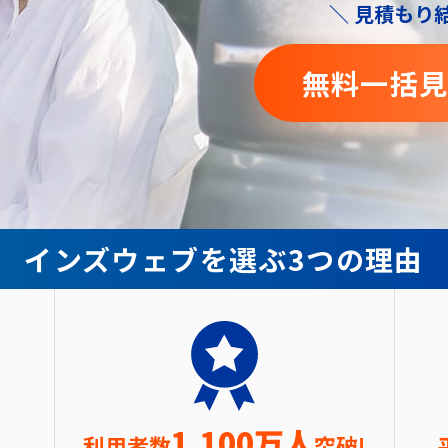
＼ 見積もり
無料一括
インズウェブを選ぶ3つの理由
1,100万人
利用者数
突破!