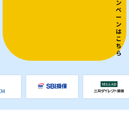
ン
ペ
ー
ン
は
こ
ち
ら