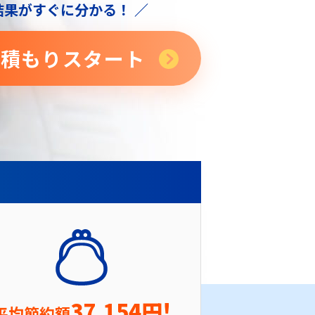
結果がすぐに分かる！ ／
見積もり
スタート
37,154円!
平均節約額