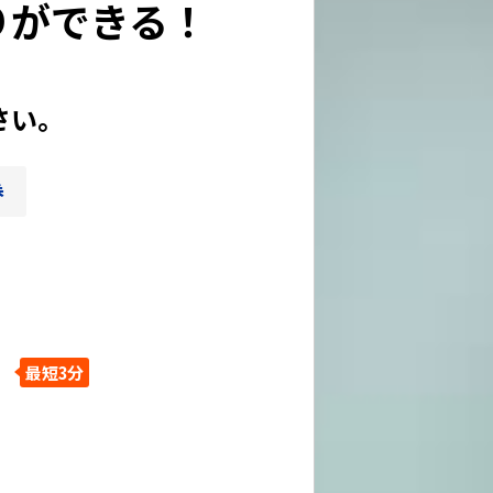
りができる！
さい。
券
。
最短3分