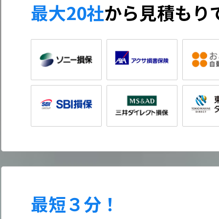
最大20社
から
見積もり
最短３分！