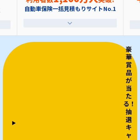
能
自動車保険一括見積もりサイトNo.1
豪
華
賞
品
が
当
た
る！
抽
選
キ
ャ