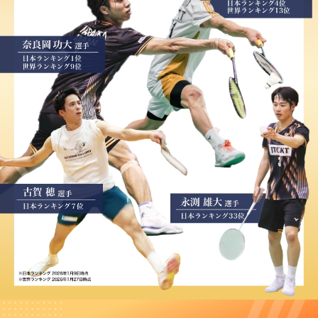
★★★★
背中を押している
2023/09/05
T様 中学生 継続回数5回
とにかく、部活動に励んでいます。セノ
ビルがその想いの背中を押しをしてくれ
ているのは確かです。