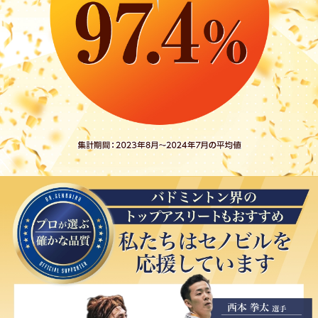
て、体力もついてきました。毎日2キロ、
大会を目指して泳いでいます。パイン味
で飲みやすいといっているので言ってい
るので、引き続き成長を見守りたいと思
います。
★★★
美味しいと飲んでいます
2023/09/12
H様 中学生 継続回数1回
飲み始めて日が浅い為、体に変化は有り
ませんが今まで継続する事が出来なかっ
た息子が美味しいと継続して飲んでいま
す。