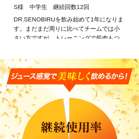
S様 中学生 継続回数12回
DR.SENOBIRUを飲み始めて1年になりま
す。まだまだ周りに比べてチームでは小
さい方ですが、トレーニングで筋肉もつ
※個人の感想であり効果効能を保証するものではありません。
き始め、体つきが代わってきたように思
います。DR.SENOBIRUは、味が美味し
くて飲みやすく、今後も飲み続けていき
たいと思っています。
★★★★
やる気がでています
2023/08/04
Y様 中学生 継続回数6回
スポーツすることに以前よりやる気が出