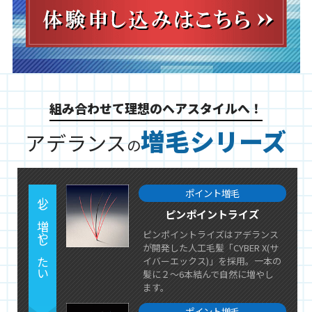
組み合わせて理想のヘアスタイルへ！
増毛シリーズ
アデランス
の
ポイント増毛
少し増やしたい
ピンポイントライズ
ピンポイントライズはアデランス
が開発した人工毛髪「CYBER X(サ
イバーエックス)」を採用。一本の
髪に２～6本結んで自然に増やし
ます。
ポイント増毛