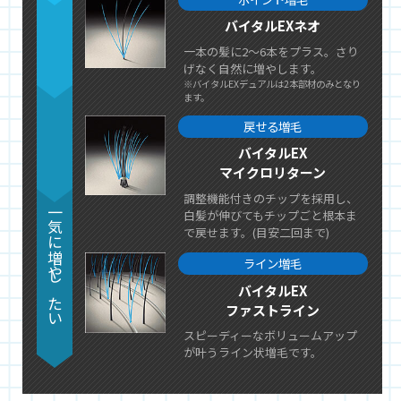
バイタルEXネオ
一本の髪に2～6本をプラス。さり
げなく自然に増やします。
※バイタルEXデュアルは2本部材のみとなり
ます。
戻せる増毛
バイタルEX
マイクロリターン
調整機能付きのチップを採用し、
一気に増やしたい
白髪が伸びてもチップごと根本ま
で戻せます。(目安二回まで)
ライン増毛
バイタルEX
ファストライン
スピーディーなボリュームアップ
が叶うライン状増毛です。