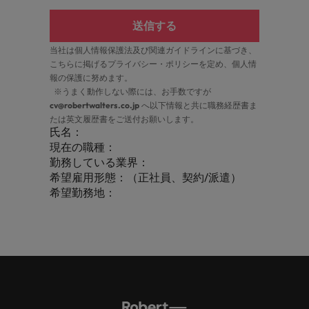
送信する
当社は個人情報保護法及び関連ガイドラインに基づき、
こちら
に掲げるプライバシー・ポリシーを定め、個人情
報の保護に努めます。
※うまく動作しない際には、お手数ですが
cv@robertwalters.co.jp
へ以下情報と共に職務経歴書ま
たは英文履歴書をご送付お願いします。
氏名：
現在の職種：
勤務している業界：
希望雇用形態：（正社員、契約/派遣）
希望勤務地：