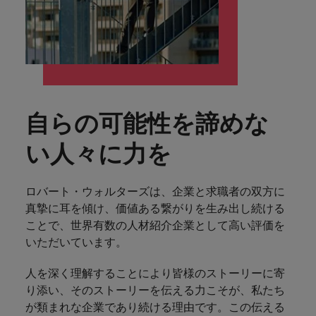
します。
ジェンス
ケティン
進プログラム
「体験」で差がつく時代の採用戦略
る
カナダ
ポルトガル
す。
よくあるご質問
み
き
IT
グ、ITに
ロバー
シンガポール
ま
いたるま
人材育成
転職アドバイス
ト・ウォ
チリ
当社は
シンガポール
せ
IT
税務/監
エネルギ
で、多岐
ルターズ
英国大学院卒トップリーダーに学ぶ
ESG活動
採用アドバイス
韓国
税務/監査保証
ん
にわたる
査保証
ー
は「企
を通して
中国
韓国
グローバルキャリア
採用・転職市場動向2026：サプラ
IT分野に
専門分野
か？
業」そし
スペイン
世界中の
ついてご
イチェーン、物流、購買
税務/監査
エネルギ
を取り扱
て「働く
人々や環
フランス
スペイン
エネルギー
紹介しま
保証分野
ー分野に
転職アドバイス
っていま
人」のス
スイス
境に貢献
自らの可能性を諦めな
す。
について
ついてご
女性管理職を取り巻く現状と求めら
す。
詳
トーリー
していま
採用アドバイス
ドイツ
スイス
ご紹介し
紹介しま
台湾
れる人物像とは？管理職になるメリ
を大切に
し
す。
デジタル
採用・転職市場動向2026：エネル
い人々に力を
ます。
す。
していま
ットも紹介
く
香港
英文履歴
台湾
ギー、インフラ
タイ
す。
見
書メーカ
デジタル
リテー
化学
リテール/小売
インドネシア
タイ
る
ロバート・ウォルターズは、企業と求職者の双方に
オランダ
ー
ル/小売
ロバート・ウォルターズで働く
よくある
真摯に耳を傾け、価値ある繋がりを生み出し続ける
デジタル
化学分野
フォーム
アイルランド
中東
オランダ
ご質問
分野につ
について
ことで、世界有数の人材紹介企業として高い評価を
リテール/
化学
ロバート・ウォルターズ・ジャパンで
に簡単入
いてご紹
ご紹介し
小売分野
いただいています。​
働きませんか？
力をする
マイアカ
イギリス
イタリア
中東
介しま
ます。
について
だけで、
ウントに
す。
自動車
ご紹介し
人を深く理解することにより皆様のストーリーに寄
アメリカ
詳しく見る
英文履歴
関するよ
インド
イギリス
ます。
り添い、そのストーリーを伝える力こそが、私たち
書を作る
くある質
ベトナム
ことがで
問をご覧
が類まれな企業であり続ける理由です。この伝える
日本
アメリカ
秘書/ビジネスサポート