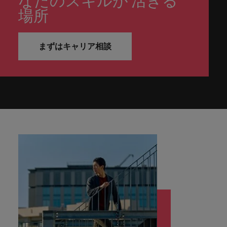
なたのスキルが 活きる
ーダーや採
パートナ
多様性、
人」のストーリーを大切にしています。
効果的な
相談
い紹介キ
で、さま
なたのス
内のグロ
届けしま
関してご
詳しく見る
で
お問い合わせ
ンプライ
ドイツ
ログラム
場所
詳しく見
人事分野
用のエキス
金融分野
日本に帰国して働くなら
採用活動
ーシップ
平等性、
派遣・契
ャンペー
ざまな企
キルが活
ーバル企
す。
相談くだ
働
当社はグローバルでありながら、日本に根ざしたビ
アンス
あなたの
について
パートを招
について
詳しく見る
る
を行うた
約社員採
インクル
Eブック＆ホワイトペーパー
ン
ヘルスケア
業にご紹
きる場所
業からベ
さい。
香港
く
ジネスを展開しています。ぜひ採用に関してご相談
将来のキ
当社がパ
人材紹介
ご紹介し
いたポッド
ご紹介し
めのリソ
すべて見
用
法務/コン
ージョン
介しま
へと導き
ンチャー
ャリアを
ートナー
ください。
キャリア相談
ます。
キャストシ
ます。
ロバー
ースやア
まずはキャリア相談
プライア
る
国内拠点
インドネシア
ロ
す。共に
ます。
企業ま
プロに相
シップを
リーズ
当社のストーリー
ト・ウォ
多様性や
ドバイス
転職アドバイス
正社員採用
派遣・契約社員採用
ンス分野
人事
問い合わ
バ
国内拠点問い合わせ先
談しませ
結んでい
キャリア
で、さま
「Powering
ルターズ
平等性が
をご紹介
アイルランド
について
詳しく見
せ先
ー
お知り合い紹介キャンペーン
んか？
る人々や
Potential」
の新たな
ざまな企
にお知り
大切にさ
します。
ご紹介し
エグゼクティブサーチ
ト・
る
投資家情報
組織につ
をお楽しみ
ポッドキャスト
イタリア
合いを紹
れ、すべ
金融
一章を開
業より高
ます。
国内拠点
いてご紹
ウ
ください。
介して転
ての人が
きましょ
い信頼を
インターナショナル・
給与調査
介しま
インド
ォ
職をサポ
尊重され
キャリア・マネジメン
う。
獲得して
パートナーシップ
マーケテ
サプライ
営業
東京
す。
大阪
採用アドバイス
法務/コンプライアンス
ル
ートしま
る環境作
ト
ウェビナ
給与調
います。
日本
ィング
チェー
せんか？
りのため
タ
求人を見
営業分野
当社の専門分野
ー
査
各種サー
ン/物流/
に当社は
海外拠点
ー
アウトソーシング
について
多様性、平等性、インクルージョン
る
マーケテ
マレーシア
ウェビナー
マーケティング
ビスやリ
取り組ん
購買
業界の専門
あなたの
ズ・
ご紹介し
ィング分
給与調査
当社の専
ソースを
でいま
家が情報や
業界の採
英文履歴書メーカー
ます。
ジ
アフリカ
メキシコ
野につい
メキシコ
採用代行（RPO）
門分野
アウトソーシング
サプライ
す。
ぜひご覧
あなたの
最新のトレ
用・給与
企業と転職者ストーリー
給与調査
てご紹介
ャ
サプライチェーン/物流/購買
チェーン/
業界の採
ンドをシェ
動向を詳
くださ
ニュージーランド
経理/財務
オーストラリア
します。
ニュージーランド
パ
物流/購買
タレント・アドバイザリー
用・給与
アします。
しく解説
から金
転職アドバイス
い。
企業と転
ESG・社
ン
分野につ
ESG・社会貢献への取り組み
動向を詳
フィリピン
します。
融、人
営業
ベルギー
フィリピン
MBAホルダーのキャリア形成につい
職者スト
会貢献へ
いてご紹
で
しく解説
採用アドバイス
詳しく見
マーケット・インテリ
事、マー
女性リーダーシップ推
て
介しま
ーリー
の取り組
働
ポルトガル