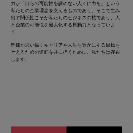
きます。
くださ
自動車
秘書/ビ
M&A ア
力が「自らの可能性を諦めない人々に力を」という
い。
ジネスサ
ドバイザ
マレーシア
私たちの企業理念を支えるものであり、そこで生み
ベトナム
自動車分
M&A アドバイザリー & コンサルティング
ポート
リー & コ
出す関係性こそが私たちのビジネスの核であり、人
野につい
ンサルテ
と企業の可能性を最大化する原動力となっていま
てご紹介
秘書/ビジ
ィング
します。
す。​
ネスサポ
ート分野
M&A アド
皆様が思い描くキャリアや人生を豊かにする目標を
について
バイザリ
叶えるための道筋を共に描くために、私たちは存在
ご紹介し
ー & コン
ます。
します。​
サルティ
ング分野
について
ご紹介し
ます。