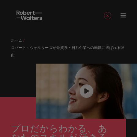
簡単登録
個人情報
ホーム
English
求人
転職希望
採用担当
お役立ち
会社概要
お問い合
経理/財
転職アド
人材紹介
Eブック＆
当社のス
国内拠点
アウトソ
海外拠点
日本に帰
投資家情
メーカー
転職ア
タレン
ヘルスケ
ロバート・ウォルターズが外資系・日系企業への転職に選ばれる理
Japanese
キャリア相談
キャリア相談
キャリア相談
キャリア相談
キャリア相談
キャリア相談
採用担当者の方
採用担当者の方
採用担当者の方
採用担当者の方
採用担当者の方
採用担当者の方
者
者
コンテン
わせ
務
バイス
ホワイト
トーリー
ーシング
国して働
報
（電気/
ドバイ
ト・アド
ア
ログイン
マイ・アプリケーション
由
求人
各業界の
ロバー
正社員採
東京
アフリカ
ツ
ペーパー
くなら
電子/機
ス
バイザリ
各業界のスペシャリストがあなたの声に耳を傾け、
経理/財務
外資系・
当社の歴
ロバー
ヘルスケ
用
スペシャ
45以上の
当社は各
ト・ウォ
当社はグ
採用代行
ロ
械）
ー
フォローする
保存済みの求人情報とアラート
分野につ
日系グロ
史やミッ
大阪
オーストラリア
ト・ウォ
ア分野に
国内のグローバル企業からベンチャー企業まで、さ
最新の調査
あなたの
あなたの
（RPO）
リストが
業界に精
企業のニ
採用担当
ルターズ
ローバル
転職希望者
バ
いてご紹
ーバル企
エグゼク
ション・
ルター
ついてご
やレポー
海外経験
キャリア
まざまな企業にご紹介します。共にキャリアの新た
メーカー
あなたの
通したプ
ーズに合
者や転職
は「企
でありな
45以上の業界に精通したプロが、正社員、派遣社
マーケッ
ー
ベルギー
介しま
業への
ティブサ
価値観を
ズ・グル
紹介しま
ト、知見を
アウトソ
を日本で
をサポー
（電気/電
な一章を開きましょう。
サインアウト
ト・イン
声に耳を
ロが、正
った迅速
希望者の
業」そし
がら、日
員、契約社員など雇用形態を問わず、あなたのスキ
ト・
す。
『転職ア
ーチ
ご紹介し
ープの最
す。
採用担当者
ご紹介しま
ーシング
活かして
トしま
子/機械）
テリジェ
カナダ
傾け、国
社員、派
かつ効率
方に向け
て「働く
本に根ざ
ルが活きる場所へと導きます。
ウ
ドバイ
ます。
新の投資
す。
みません
す。
当社は各企業のニーズに合った迅速かつ効率的な採
求人を見る
分野につ
ンス
インター
内のグロ
遣社員、
的な採用
た最新情
人」のス
したビジ
ス』を掲
家情報を
ォ
か？
いてご紹
用ソリューションを提供しており、国内のグローバ
チリ
お役立ちコンテンツ
詳しく見る
ナショナ
載してお
ご覧いた
ーバル企
契約社員
ソリュー
報や市場
トーリー
ネスを展
ル
介しま
人材育成
ル企業からベンチャー企業まで、さまざまな企業よ
ポッドキ
採用ア
採用担当者や転職希望者の方に向けた最新情報や市
ル・キャ
ります。
だけま
業からベ
など雇用
ションを
トレン
を大切に
開してい
経理/財務
す。
タ
中国
り高い信頼を獲得しています。各種サービスやリソ
ャスト
ドバイ
リア・マ
場トレンド、アイデアをお届けします。
す。
会社概要
女性リー
ンチャー
形態を問
提供して
ド、アイ
していま
ます。ぜ
ー
プロだからわかる、 あ
転職アドバイス
ースをぜひご覧ください。
ネジメン
ス
フランス
ダーシッ
ロバート・ウォルターズは「企業」そして「働く
ビジネスリ
キャリア
お知り合
企業ま
わず、あ
おり、国
デアをお
す。
ひ採用に
ズ
人事
金融
法務/コ
すべて見る
ト
メーカー（電気/電子/機械）
プ推進プ