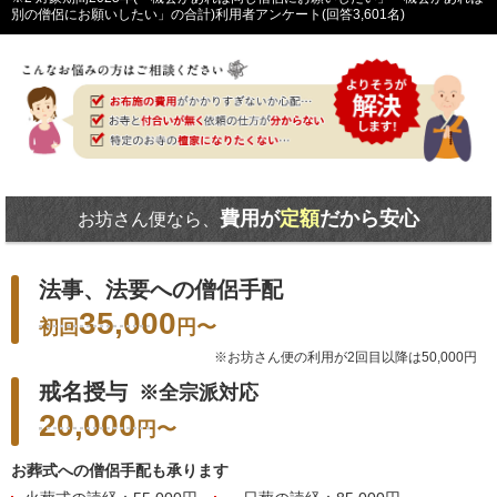
別の僧侶にお願いしたい」の合計)利用者アンケート(回答3,601名)
費用が
定額
だから安心
お坊さん便なら、
法事、法要への僧侶手配
35,000
初回
円
〜
※お坊さん便の利用が2回目以降は50,000円
戒名授与
※全宗派対応
20,000
円
〜
お葬式への僧侶手配も承ります