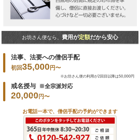
費用が
定額
だから安心
お坊さん便なら、
法事、法要への僧侶手配
35,000
初回
円
〜
※お坊さん便の利用が2回目以降は50,000円
戒名授与
※全宗派対応
20,000
円
〜
お電話一本で、僧侶手配の予約ができます
0120-542-927