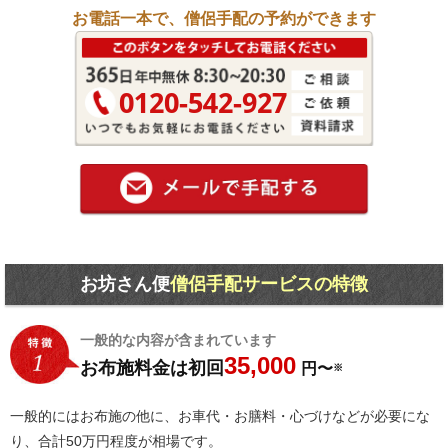
お電話一本で、僧侶手配の予約ができます
0120-542-927
お時間のあ
お坊さん便
僧侶手配サービスの特徴
一般的な内容が含まれています
35,000
お布施料金は初回
円〜
※
一般的にはお布施の他に、お車代・お膳料・心づけなどが必要にな
り、合計50万円程度が相場です。