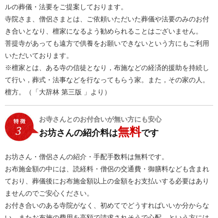
ルの葬儀・法要をご提案しております。
寺院さま、僧侶さまとは、ご依頼いただいた葬儀や法要のみのお付
き合いとなり、檀家になるよう勧められることはございません。
菩提寺があっても遠方で供養をお願いできないという方にもご利用
いただいております。
※檀家とは、ある寺の信徒となり，布施などの経済的援助を持続し
て行い，葬式・法事などを行なってもらう家。また，その家の人。
檀方。（「大辞林 第三版 」より）
お寺さんとのお付合いが無い方にも安心
無料
お坊さんの紹介料は
です
お坊さん・僧侶さんの紹介・手配手数料は無料です。
お布施金額の中には、読経料・僧侶の交通費・御膳料なども含まれ
ており、葬儀後にお布施金額以上の金額をお支払いする必要はあり
ませんのでご安心ください。
お付き合いのある寺院がなく、初めてでどうすればいいか分からな
い、またお布施の費用を高額で請求されそうで心配、という方には