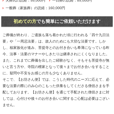
火葬式の読経：55,000円
一日葬の読経：85,000円
一般葬（家族葬）の読経：160,000円
初めての方
でも簡単にご依頼いただけます
ご葬儀が終わり、ご遺族も落ち着かれた頃に行われる「四十九日法
要」や「一周忌法要」は、故人のためにも大切な法要です。しか
し、核家族化が進み、菩提寺とのお付き合いも希薄になっている昨
今、法事・法要のマナーやしきたりは継承されにくくなりました。
また、これまでに葬儀を出したご経験がなく、そもそも菩提寺が無
いと言う方や、寺院の檀家となって後々までお付き合いをすること
に、疑問や不安をお感じの方も少なくありません。
そこで、【お坊さん便】では、こうした時代のニーズに応えて、必
要な法要の際にのみ心のこもった供養をしてくださる僧侶さまを手
配しております。【お坊さん便】を通じて手配された僧侶さまに対
しては、心付けや後々のお付き合いに関するご心配は必要はござい
ません。