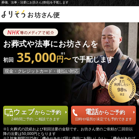
葬儀、法事・法要にお坊さん(僧侶)を手配します
お葬式や法事にお坊さんを
35,000
※1
円〜
で手配します
初回
現金・クレジットカード・後払い対応
また
利用したい
98
%
※2
ウェブ
電話
からご予約
からご予約
24時間ご予約･ご相談できます
日時や場所が未定でも予約できます
※1 火葬式の読経および初回法要の金額です。お坊さん便のご依頼が二回目以
降の法要は50,000円となります
※2 対象期間2025年(「機会があれば同じ僧侶にお願いしたい」「機会があれば