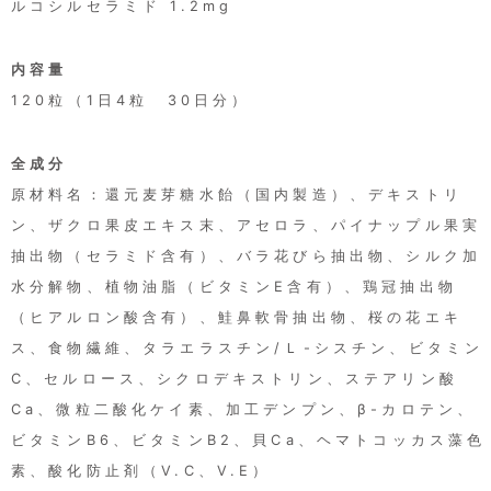
ルコシルセラミド 1.2mg
(1)パスワードは会員本人のみが利用できるものとし、第三者に
譲渡・貸与できないものとします。
(2)パスワードは、他人に知られることがないよう定期的に変更
内容量
する等、会員本人が責任をもって管理してください。
(3)パスワードを用いて当社に対して行われた意思表示は、会員
120粒（1日4粒 30日分）
本人の意思表示とみなし、そのために生じる支払等は全て会員
の責任となります。
第3条 (変更)
全成分
原材料名：還元麦芽糖水飴（国内製造）、デキストリ
1. 会員は、氏名、住所など当社に届け出た事項に変更があった
場合には、速やかに当社に連絡するものとします。
ン、ザクロ果皮エキス末、アセロラ、パイナップル果実
2. 変更登録がなされなかったことにより生じた損害について、
抽出物（セラミド含有）、バラ花びら抽出物、シルク加
当社は一切責任を負いません。また、変更登録がなされた場合
でも、変更登録前にすでに手続がなされた取引は、変更登録前
水分解物、植物油脂（ビタミンE含有）、鶏冠抽出物
の情報に基づいて行われますのでご注意ください。
（ヒアルロン酸含有）、鮭鼻軟骨抽出物、桜の花エキ
第4条 (退会)
ス、食物繊維、タラエラスチン/Ｌ-シスチン、ビタミン
会員が退会を希望する場合には、会員本人が退会手続きを行っ
C、セルロース、シクロデキストリン、ステアリン酸
てください。所定の退会手続の終了後に、退会となります。
Ca、微粒二酸化ケイ素、加工デンプン、β-カロテン、
第5条 (会員資格の喪失及び賠償義務)
ビタミンB6、ビタミンB2、貝Ca、ヘマトコッカス藻色
1. 会員が、会員資格取得申込の際に虚偽の申告をしたとき、通
素、酸化防止剤（V.C、V.E）
信販売による代金支払債務を怠ったとき、その他当社が会員と