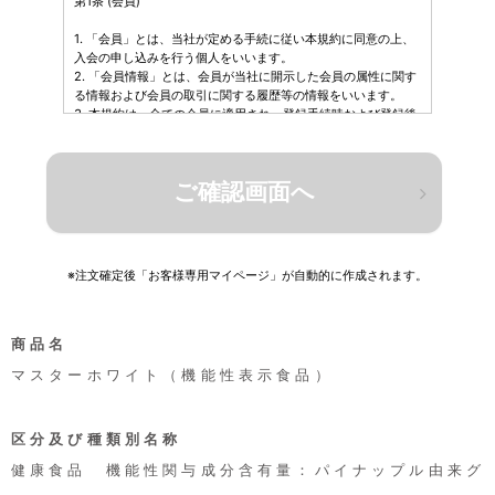
第1条 (会員)
1. 「会員」とは、当社が定める手続に従い本規約に同意の上、
入会の申し込みを行う個人をいいます。
2. 「会員情報」とは、会員が当社に開示した会員の属性に関す
る情報および会員の取引に関する履歴等の情報をいいます。
3. 本規約は、全ての会員に適用され、登録手続時および登録後
にお守りいただく規約です。
第2条 (登録)
1. 会員資格
本規約に同意の上、所定の入会申込みをされたお客様は、所定
の登録手続完了後に会員としての資格を有します。会員登録手
続は、会員となるご本人が行ってください。代理による登録は
※注文確定後「お客様専用マイページ」が自動的に作成されます。
一切認められません。なお、過去に会員資格が取り消された方
やその他当社が相応しくないと判断した方からの会員申込はお
断りする場合があります。
商品名
2. 会員情報の入力
マスターホワイト（機能性表示食品）
会員登録手続の際には、入力上の注意をよく読み、所定の入力
フォームに必要事項を正確に入力してください。会員情報の登
録において、特殊記号・旧漢字・ローマ数字などはご使用にな
れません。これらの文字が登録された場合は当社にて変更致し
区分及び種類別名称
ます。
健康食品 機能性関与成分含有量：パイナップル由来グ
3. パスワードの管理