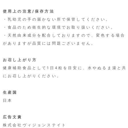
して不適当と認める事由があるときは、当社は、会員資格を取
り消すことができることとします。
使用上の注意/保存方法
2. 会員が、以下の各号に定める行為をしたときは、これにより
当社が被った損害を賠償する責任を負います。
・乳幼児の手の届かない所で保管してください。
(1)会員番号、パスワードを不正に使用すること
(2)当ホームページにアクセスして情報を改ざんしたり、当ホー
・食品のため衛生的な環境でお取り扱いください。
ムページに有害なコンピュータープログラムを送信するなどし
・天然由来成分を配合しておりますので、変色する場合
て、当社の営業を妨害すること
(3)当社が扱う商品の知的所有権を侵害する行為をすること
がありますが品質には問題ございません。
(4)その他、この利用規約に反する行為をすること
第6条 (会員情報の取扱い)
お召し上がり方
1. 当社は、原則として会員情報を会員の事前の同意なく第三者
健康補助食品として1日4粒を目安に、水やぬるま湯と共
に対して開示することはありません。ただし、次の各号の場合
には、会員の事前の同意なく、当社は会員情報その他のお客様
にお召し上がりください。
情報を開示できるものとします。
(1)法令に基づき開示を求められた場合
(2)当社の権利、利益、名誉等を保護するために必要であると当
生産国
社が判断した場合
2. 会員情報につきましては、当社の「個人情報保護への取組
日本
み」に従い、当社が管理します。当社は、会員情報を、会員へ
のサービス提供、サービス内容の向上、サービスの利用促進、
およびサービスの健全かつ円滑な運営の確保を図る目的のため
広告文責
に、当社おいて利用することができるものとします。
3. 当社は、会員に対して、メールマガジンその他の方法による
株式会社ヴィジョンステイト