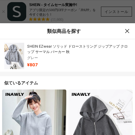
SHEIN - タイムセール実施中!
×
アプリ限定の500円OFFクーポン「JPAPP」を
インストール
今すぐ使おう！
(11,600)
類似商品を探す
SHEIN EZwear ソリッド ドローストリング ジップアップ クロ
ップ サーマル パーカー 秋
グレー
¥807
似ているアイテム