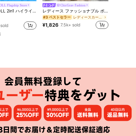
LL Flagship Store
ChicGrav Fashion
M
レディースカーディガン
#3 ベストセラー
！
#1 ベスト
ーブラッシュパレット、多目的フェイスシェーディング&ブライトニング、初心者向け、自己使用やギフトに、様々なメイクアップ、パーティー、結婚式、イベントに適用可能
レディース ファッショナブル ポロカラー ラグラン 半袖 ニットTシャツ 軽量 万能カーディガントップ 春夏向け エステティック 秋
アメリカンスタイル 
-20%
売り切れ間近！
売り切れ間
000+)
レディースカーディガン
レディースカーディガン
#3 ベストセラー
#3 ベストセラー
！
！
#1 ベスト
#1 ベスト
売り切れ間近！
売り切れ間近！
売り切れ間
売り切れ間
000+)
000+)
¥1,826
7.5k+ sold
¥678
 sold
10k
レディースカーディガン
#3 ベストセラー
！
#1 ベスト
売り切れ間近！
売り切れ間
000+)
率
アプリ
購読