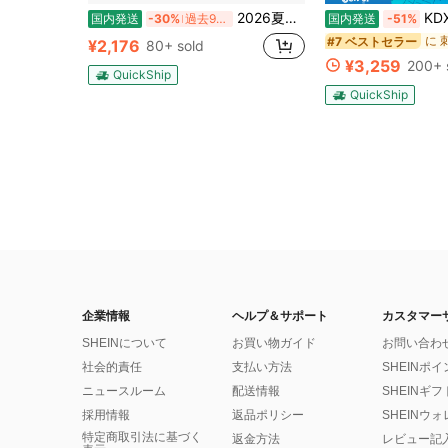
#7 ベストセラー
2026夏新作 レディースシャツ 日系ナチュラルスタイル ロースタンドカラー フリルデザイン 半袖トップス 上品フェミニンゆったりシルエット通気性抜群 薄手軽量 肌触り柔らか 体型カバー着痩せ効果 カジュアル オフィスカジュアル
KDXD2026 レジャー ファッション ロングサ
国内発送
-30%
過去9時間
国内発送
-51%
(100+)
#7 ベストセラー
#7 ベストセラー
¥2,176
80+ sold
(100+)
(100+)
¥3,259
200+ 
#7 ベストセラー
QuickShip
(100+)
QuickShip
企業情報
ヘルプ＆サポート
カスタマー
SHEINについて
お買い物ガイド
お問い合わ
社会的責任
支払い方法
SHEINポ
ニュースルーム
配送情報
SHEINギ
採用情報
返品ポリシー
SHEINウ
特定商取引法に基づく
返金方法
レビュー記