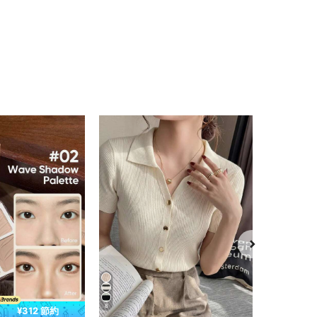
8
8
¥312 節約