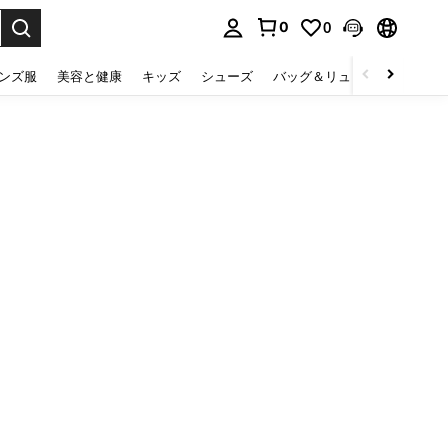
0
0
select.
ンズ服
美容と健康
キッズ
シューズ
バッグ＆リュック
下着＆