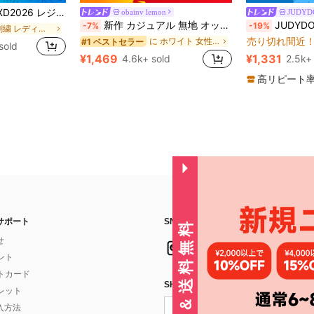
に 刺繍 レディースコーデ
イズ 夏服 女性 ワイルドスタイル ボア付きトップス ワイルドスタイル ロングスカート 3点セット UVカット 軽量 通気性 袖付き ヒップカバー効果 通気性抜群 サイズ豊富
obainv lemon
JUDYDO
売り切れ間近
に ホワイト 女性のショルダーバッグ
#1 ベストセラー
新作 カジュアル 無地 オックスフォード生地 トートバッグ、星柄、プリーツ生地 レディース ショルダーバッグ、エステティック
JUDYDOLL 2in1 ハイライター&コントアーパレット 9g、マット&シマ
-7%
-19%
に 刺繍 レディースコーデ
に 刺繍 レディースコーデ
売り切れ間近！
(1
売り切れ間近
売り切れ間近
に ホワイト 女性のショルダーバッグ
に ホワイト 女性のショルダーバッグ
#1 ベストセラー
#1 ベストセラー
sold
に 刺繍 レディースコーデ
売り切れ間近！
売り切れ間近！
(1
(1
¥1,469
¥1,331
4.6k+ sold
2.5k+
売り切れ間近
に ホワイト 女性のショルダーバッグ
#1 ベストセラー
売り切れ間近！
(1
高リピート
サポート
SNSフォローはこちら：
30%オフ＆送料無料
せ
イント
フトカード
SHEIN STYLE NEWSを購読する
ォレット
入方法