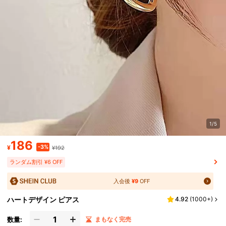
1/5
186
-3%
¥
¥192
ランダム割引 ¥6 OFF
入会後
¥9
OFF
ハートデザイン ピアス
4.92
(
1000+
)
数量:
まもなく完売