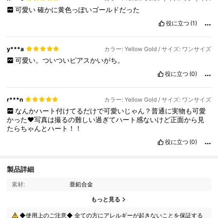
可愛い
確かに黄色っぽいゴールドだった
役に立つ
(1)
y***a
カラー: Yellow Gold / サイズ: ワンサイズ
可愛い。ついついピアスかいがち。
役に立つ
(0)
r***n
カラー: Yellow Gold / サイズ: ワンサイズ
なんかハート付けてるだけで可愛いじゃん？普通に実物も可愛
かった❤️写真は撮るの難しい過ぎてハート感ないけど正面から見
たらちゃんとハート！！
役に立つ
(0)
製品詳細
素材:
亜鉛合金
7.9K フォロワー
4.93
もっと見る
◆使用上のご注意◆ 全ての方にアレルギーが起きないことを保証する