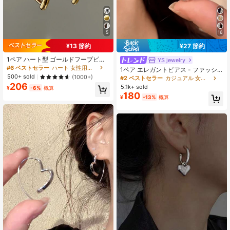
7.9K フォロワー
4.93
5
16
¥13 節約
¥27 節約
1ペア ハート型 ゴールドフープピア
YS jewelry
ス、バレンタインデーギフト ジュエ
#6 ベストセラー
ハート 女性用イヤリング
1ペア エレガントピアス - ファッシ
リー 女性用、スムーズなミニマリス
500+ sold
ョンと洗練の完璧な融合、二重層デ
(1000+)
#2 ベストセラー
カジュアル 女性用フープピアス
トファッションジュエリー
ザイン、若い女性や学生に適してい
206
5.1k+ sold
¥
-6%
概算
ます、銅微細インレイピアス
180
¥
-13%
概算