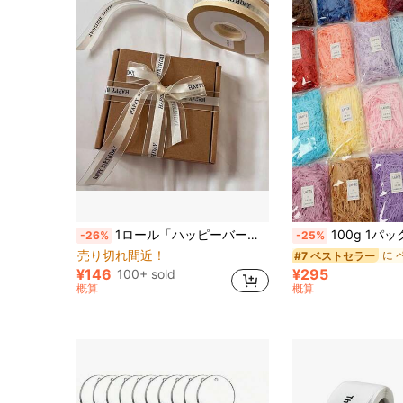
1ロール「ハッピーバースデー」テーマギフトラッピングリボン(36ヤード)、ケーキボックス、ギフト、フラワーブーケの包装と装飾リボン作りに適しています、ケーキデコレーションリボン; 結婚式、パーティー、ギフトデコレーションに適しています。
100g 1パック、カラフルなシュレッドクリンクルペーパーラフィア フィラー DIYギフトボ
-26%
-25%
売り切れ間近！
#7 ベストセラー
¥146
¥295
100+ sold
概算
概算