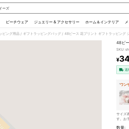
イーズ
 and down arrow keys to navigate search 検索履歴 and 人気ワード. Press Enter to 
ビーチウェア
ジュエリー & アクセサリー
ホーム＆インテリア
メ
ッピング用品
ギフトラッピングバッグ
48ピース 花プリント ギフトラッピング 
/
/
48ピ
SKU: s
3
¥
PR
送
'
ワン
サイズ
す。お
数量: