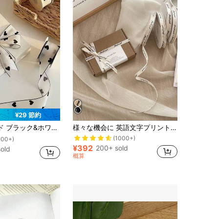
¥29 節約
ガントなギフトラッピング装飾、結婚式や誕生日に最適、ファッショナブルな花飾りリボン、様々なシーンに対応、DIY工芸用品
様々な機会に 英語文字プリントポリエステルリボン 1cm 幅 ギフトラッピング リボン フラワーアレンジメント、ギフト包装、装飾など。母の日、バレンタインデー、サテンリボン
(1000+)
100+)
¥392
200+ sold
old
概算