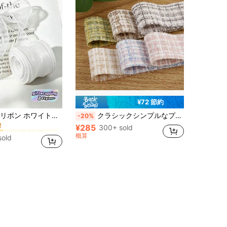
¥72 節約
に ホワイト リボン&リボン
ー
ント、DIYパーティー用品、エレガントなギフトラッピング、ウェディングフェイバーデコレーション、プレミアムクラフトリボン、ブライダルリボン、ハンドメイドデコレーション、ホリデークリスマスデコレーション、スクラップブッキングエンベリッシュメント、高級イベントデコレーション、プロ向けバルクリボン
クラシックシンプルなプラシ リボン付きデコレーション、DIYベーキング、フラワーギフトパッケージリボン バレンタインデー
-20%
！
¥285
に ホワイト リボン&リボン
に ホワイト リボン&リボン
300+ sold
ー
ー
！
！
概算
sold
に ホワイト リボン&リボン
ー
！