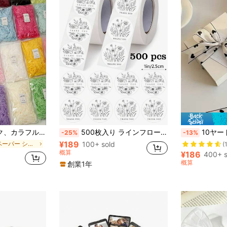
ックス詰め、ラッピング、ウェディング、バレンタインデー、イースター、誕生日パーティーの装飾
500枚入り ラインフローラル「サンキュー」落書きシール、ミニマリスト ブラックライン、丸形シール、ギフト、封筒、カード、パーティー、ウェディングの装飾に、PVC 防水ステッカー
10ヤード ブラック&ホワイトハートパターンリボン、エレ
-25%
-13%
¥189
に ペーパー シュレッドティッシュペーパー
100+ sold
(
概算
¥186
400+ s
概算
創業1年