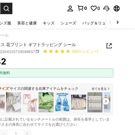
0
0
select.
ンズ服
美容と健康
キッズ
シューズ
バッグ＆リュック
下着＆
シール
ース 花プリント ギフトラッピング シール
h2204225739599837
(500+ レビュー)
42
ICE AND AVAILABILITY
料無料
サイズ
'サイズの関連する在庫アイテムをチェック
全てを見る
表に記載されているセンチメートルの範囲は、身長を基準としていま
子さまの身長に合わせてサイズをお選びください