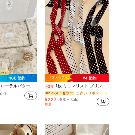
¥80 節約
¥4 節約
ー、DIYクラフト、パーティーギフト、ブーケラッピング、衣類包装、誕生日ギフト装飾に適しています
1枚 ミニマリスト プリントサテンスカーフ、新作春ファッションアクセサリースカーフ、女性に適し、ベルト、装飾、リボン、ヘアバンド、スカーフとしても使用可能、全体的な外観を高める理想的な選択
-2%
old
に 赤い リボン&リボン
#2 ベストセラー
¥227
400+ sold
概算