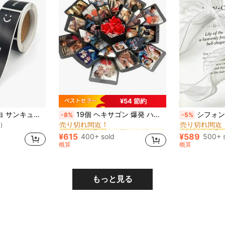
¥54 節約
に ブラック ギフトラップボックス
#1 ベストセラー
#4 ベストセラ
120個入り 笑顔 黒白 サンキューシール 長方形 ステッカー ギフト ステッカー ホームメイド包装 装飾 ラベル クリスマス
19個 ヘキサゴン 爆発 ハンドメイド フォトアルバム ボックス、サプライズ バースデーギフトボックスセット、バレンタインデー 学校へ帰る
シフォンリボン ホワイト、透明シルクスレッドリボン、縫製、ギフトパッケージ、ハンドクラフト、ウェディングブーケ、招待状、ホームデコレーション、フラワーアレンジメ
-8%
-5%
売り切れ間近！
売り切れ間近
)
に ブラック ギフトラップボックス
に ブラック ギフトラップボックス
#1 ベストセラー
#1 ベストセラー
#4 ベストセラ
#4 ベストセラ
売り切れ間近！
売り切れ間近！
売り切れ間近
売り切れ間近
¥615
¥589
400+ sold
500+ 
に ブラック ギフトラップボックス
#1 ベストセラー
#4 ベストセラ
概算
概算
売り切れ間近！
売り切れ間近
もっと見る