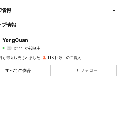
ズ情報
4.96
8
1K
ップ情報
4.96
8
1K
YongQuan
b***1
が閲覧中
4.96
8
1K
評価
商品
フォロワー
K 件が最近販売されました
11K 回数目のご購入
4.96
8
1K
すべての商品
フォロー
4.96
8
1K
4.96
8
1K
4.96
8
1K