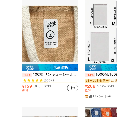
¥35 節約
新築祝いのパーティー ギフト包装タグ
#2 ベストセラー
100枚 サンキューシール、かわいい「サンキュー」ギフトボックスシール、パーティーギフトラベルシール
1000個/100個/200個 自己粘着式再封可能OPPバッグ、透明再封可能プラスチックバッグ、
-18%
-14%
(500+)
新築祝いのパーティー ギフト包装タグ
新築祝いのパーティー ギフト包装タグ
#2 ベストセラー
#2 ベストセラー
#1 ベストセラー
(500+)
(500+)
¥159
¥208
300+ sold
2.1k+ sold
新築祝いのパーティー ギフト包装タグ
#2 ベストセラー
概算
概算
(500+)
高リピート率