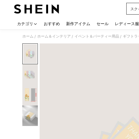
スク
Use up
カテゴリ
おすすめ
新作アイテム
セール
レディース服
ホーム
ホーム＆インテリア
イベント＆パーティー用品
ギフトラ
/
/
/