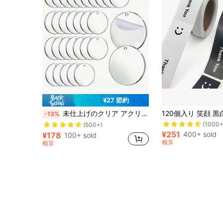
¥27 節約
売り切れ間近！
未仕上げのクリア アクリルディスク 5/10/20/50/100個入り、DIYアクセサリー、キーホルダー、ホリデーカード、アクセサリー、彫刻、クラフト、ペイントデコレーションにぴったりのブランクアクリル製品、母の日、卒業シーズン、ウェディングギフトにぴったりのあたたかい印象的なデザイン
-13%
(500+)
(1000+
売り切れ間近！
売り切れ間近！
¥251
(500+)
(500+)
400+ sold
¥178
100+ sold
売り切れ間近！
概算
概算
(500+)