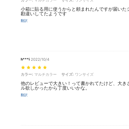
小箱に貼る用に使うからと頼まれたんですが届いた
勘違いしてたようです
翻訳
h***i
2022/10/4
カラー: マルチカラー, サイズ: ワンサイズ
カラー:
マルチカラー
サイズ:
ワンサイズ
他のレビューで大きい！って書かれてたけど、大き
ル欲しかったから丁度いいかな。
翻訳