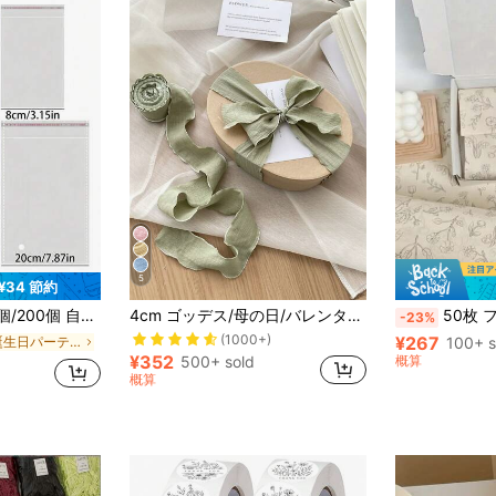
5
¥34 節約
小さな贈り物、パーティーの記念品、おもちゃの包装に最適な大容量シールドプラスチックバッグ
4cm ゴッデス/母の日/バレンタインデー用 シルクリボン シャーリング加工 高弾性、カールした泡状プリーツ ケーキ/誕生日/ボックス/ギフト/ラッピング用、DIYリボン/ノット/ヘアアクセサリー/花束/ギフトボックス/ケーキパッケージ、フローラルサテンリボン 新学期 バレンタイン
50枚 フローラルパターン ティッシュペーパ
-23%
(1000+)
¥267
に 誕生日パーティー ギフト包装袋
100+ s
¥352
概算
500+ sold
概算