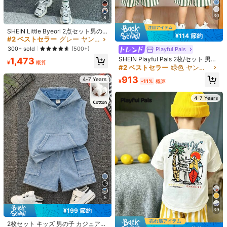
サイズガイド
30
8
サイズ表に記載されているセンチメートルの範囲は、身長を基準としていま
す。お子さまの身長に合わせてサイズをお選びください
SHEIN Little Byeori 2点セット男の
¥114 節約
子 カジュアル 韓国風 快適 シンプル
#2 ベストセラー
グレー ヤングボーイズセット
多用途 蓄光 ブルーTシャツとルーズ
300+ sold
(500+)
Playful Pals
ショーツセット、デイリー、学校、
お届け先
Japan
SHEIN Playful Pals 2枚/セット 男の
1,473
アウトドア、スポーツ、春夏適用、
¥
概算
子 カジュアル ファッション 快適 ス
フリース、厚手
#2 ベストセラー
緑色 ヤングボーイズセット
送料無料
ローガン&車プリント クルーネック
913
4-7 Years
ドロップショルダー トップス と ス
¥
-11%
概算
500 ポイント 付与遅延
お届け予定日:
8月15日 - 8月17日
トライププリント ショーツ、春/
夏、屋外遊び、日常の多用途、夏 男
4-7 Years
返品無料
の子 2ピースセット
安全な支払い · プライバシー保護
Sold by & Ships from: SHEIN
製品詳細
素材:
ファブリック
組成:
100% ポリエステル
5
もっと見る
39
¥199 節約
2枚セット キッズ 男の子 カジュアル