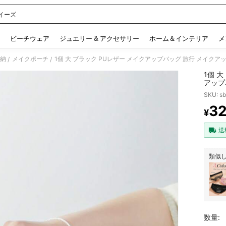
イーズ
 and down arrow keys to navigate search 検索履歴 and 人気ワード. Press Enter to 
ビーチウェア
ジュエリー & アクセサリー
ホーム＆インテリア
メ
収納
メイクポーチ
/
/
1個 
アップ
ッグ 
SKU: s
3
¥
PR
送
類似
数量: