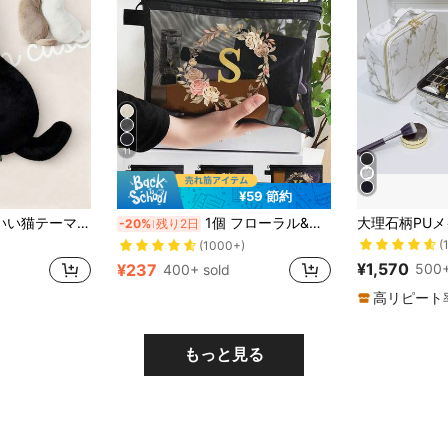
11
¥59 節約
売り切れ間近
、大容量、ポータブルジッパーデザイン、旅行の必需品、学生の文房具バッグや旅行収納バッグとしても適しています、女性と女の子に最適、ペンケース、ルームデコレーション、旅行の必需品、旅行メイクバッグ、ビーチメイクバッグ、ホリデーの必需品、母の日、卒業シーズン
1個 フローラル&ゴールドホイル プリントメッシュコスメティックバッグ、トラベルトイレタリーに最適。メッシュ設計により、様々な旅行用ボトルや瓶を保管する際の湿気の蓄積を防ぎます。ファッショナブルで魅力的、ジッパー付き、折りたたみ式で軽量、色あせしません。バレンタインデーのギフト、オーガナイザーバッグ、ポーチ、メイクアップポーチ、トラベルエッセンシャルとして適しています。
-20%
残り2日
(
売り切れ間近
売り切れ間近
(1000+)
(
(
¥1,570
500+
¥237
400+ sold
売り切れ間近
(
高リピート
もっと見る