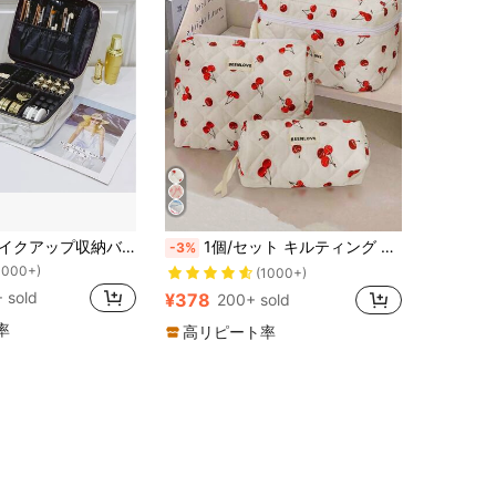
！
大理石柄PUメイクアップ収納バッグ、防水トラベルコスメバッグ、プロフェッショナルポータブルフラットメイクボックス、刺繍ツール収納オーガナイザー、1個、メイクアップバッグ、コスメポーチ、スキンケアバッグ、トイレタリーバッグ、収納バッグ、トラベル必需品、クルーズ必需品、寮必需品、ブライズメイドギフト、ママギフト、誕生日ギフト、友人や教師へのギフト、ホームデコレーション、プロフェッショナルコスメ収納ボックス、トラベル収納ボックス、1個、ルームデコレーション、ホームベッドルーム、バスルーム、リビングルーム、デスクデコレーション、トラベル用品、ウェディング、ホームデコレーション、誕生日、キノコ、新年、アクセサリー、ギフト、ママへのギフト
1個/セット キルティング ソフト チェリーパターン バレエコア マルチファンクション トラベルコスメティックバッグ 大容量メイクアップケース メイクアップポーチ スキンケアバッグ、メイクアップバッグ、メイクアップポーチ、スキンケアバッグ、トイレタリーバッグ、パッキングキューブ、トラベルエッセンシャル、クルーズエッセンシャル、ドームエッセンシャル、ウェディングブライズメイドギフト、母の日ギフト、誕生日ギフト、友人と先生へのギフト、ホームデコレーション、新学期の完璧なギフト、メイクアップポーチ、コスメティックバッグ、トラベルエッセンシャル、大容量、大型メイクアップバッグ、クリスマスギフト、ポーチ、トラベル、女性への贈り物、トラベルエッセンシャル、ポーチ、クラッチ/小さなハンドバッグ、メイクアップオーガナイザー、メイクアップオーガナイズ、ポーチ、ブラシホルダー、ミニポーチ、大容量ポーチ、女性への贈り物、クリスマスギフト、女性への贈り物のアイデア、ポーチ、メイクアップポーチ、トラベルエッセンシャル
-3%
1000+)
！
！
(1000+)
1000+)
1000+)
 sold
¥378
200+ sold
！
1000+)
率
高リピート率