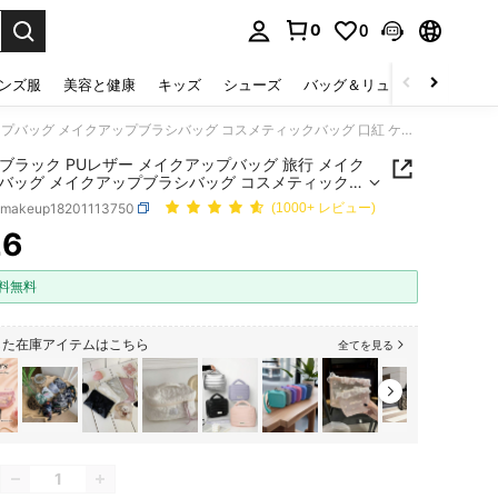
0
0
select.
ンズ服
美容と健康
キッズ
シューズ
バッグ＆リュック
下着＆
1個 大 ブラック PUレザー メイクアップバッグ 旅行 メイクアップバッグ メイクアップブラシバッグ コスメティックバッグ 口紅 ケース ハンドバッグ 女性用 と 女の子
大 ブラック PUレザー メイクアップバッグ 旅行 メイク
バッグ メイクアップブラシバッグ コスメティックバ
口紅 ケース ハンドバッグ 女性用 と 女の子
bmakeup18201113750
(1000+ レビュー)
26
ICE AND AVAILABILITY
料無料
した在庫アイテムはこちら
全てを見る