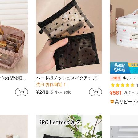
トイレタリーバッグ
#1 ベストセラー
コンパートメント付き縦型化粧ポーチ - 大容量トラベルメイクアップオーガナイザー、多機能コンパートメント設計、耐久性のある生地とメッシュポケット、ポータブルデスクトップのスキンケアとメイクアップツールの収納ボックス、女性への贈り物、クリスマスギフト、彼女への素晴らしいギフト
ハート型メッシュメイクアップバッグ 1個/3個セット、ポータブル フロック加工 マルチパーパス クリアリップスティックポーチバッグ、ルームデコ、バッグ、メイクアップバッグ、バニティ、トラベル、メイクアップバッグ、トラベルエッセンシャル、オーガナイザー、ストレージ、トラベルエッセンシャル、メイクアップオーガナイザー、メイクアップバッグ、メイクアップオーガナイザー、オーガナイザー、トイレタリーバッグ、デスクオーガナイザー、化粧品バッグ、メイクアップポーチ、メイクアップオーガナイズ、バニティアクセサリー、メイクアップポーチ、レディース用トイレタリーバッグ、小さなメイクアップバッグ、レディース用トイレタリーバッグ、小さなメイクアップバッグ、レディース用トイレタリーバッグ、女性への贈り物、クリスマスギフト、女性への贈り物のアイデア、ポーチ、メイクアップポーチ、トラベルエッセンシャル
キルト ベリー&フローラル柄 コスメティックバッグ、ファッション ポータブルメイクアップバッグ、多機能収納ポーチ、大容量かわいいメ
-10%
売り切れ間近！
トイレタリーバッグ
トイレタリーバッグ
#1 ベストセラー
#1 ベストセラー
(
売り切れ間近！
売り切れ間近！
¥240
5.4k+ sold
¥581
200+ s
トイレタリーバッグ
#1 ベストセラー
売り切れ間近！
高リピート