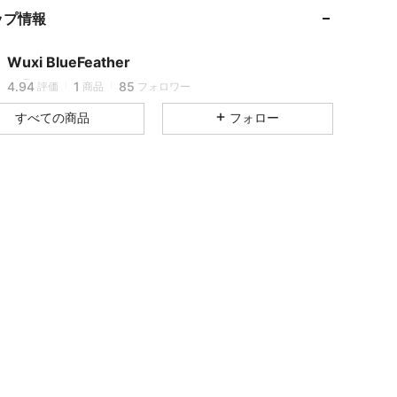
4.94
1
85
ップ情報
4.94
1
85
4.94
1
85
Wuxi BlueFeather
4.94
1
85
評価
商品
フォロワー
4.94
1
85
すべての商品
フォロー
4.94
1
85
4.94
1
85