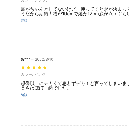
底がちゃんとしてないけど、使ってくと形が決まっ
うだから期待！横が19cmで縦が12cm底が7cmぐら
翻訳
あ***ー
2022/3/10
カラー: ピンク
カラー:
ピンク
想像以上にデカくて思わずデカ！と言ってしまいま
長さはほぼ一緒でした。
翻訳