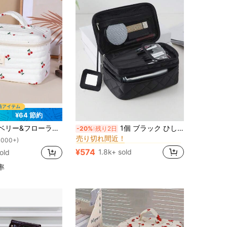
¥64 節約
に ブラック メイクアップバッグ
#2 ベストセラー
イクアップバッグ、トラベルクラッチ、ミニメイクブラシホルダー、プリントトイレタリーバッグ、大容量メイクアップバッグ/ケース、リップスティック、メイクブラシ、スキンケア、携帯電話、小銭、小物を収納可能、自宅、休暇、ハロウィン、クリスマスなどのさまざまなシーンに適しています
1個 ブラック ひし形 大容量 大型ミラー付きメイクアップバッグ レディース・女の子用、メイクアップバッグ メイクポーチ スキンケアバッグ トイレタリーバッグ パッキングキューブ、トラベルエッセンシャル クルーズエッセンシャル ドームエッセンシャル、ウェディング 花嫁介添人ギフト、母の日ギフト、誕生日ギフト、友人・先生へのギフト、ホームデコレーション、バスルーム リビング ベッドルームメイクアップオーガナイザー、ネイルポリッシュオーガナイザー、ポーチ、メイクアップポーチ、トラベルエッセンシャル
-20%
残り2日
売り切れ間近！
に ブラック メイクアップバッグ
に ブラック メイクアップバッグ
#2 ベストセラー
#2 ベストセラー
1000+)
売り切れ間近！
売り切れ間近！
¥574
1.8k+ sold
old
に ブラック メイクアップバッグ
#2 ベストセラー
売り切れ間近！
率