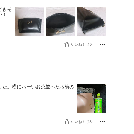
てきそ
い！
いいね！ (19)
した。横におーいお茶並べたら横の
いいね！ (18)