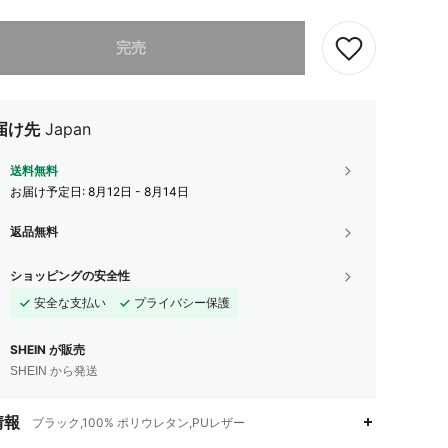
ありませんが、この商品は完売しました。
完売
届け先
Japan
送料無料
お届け予定日:
8月12日 - 8月14日
返品無料
ショッピングの安全性
安全な支払い
プライバシー保護
SHEIN が販売
SHEIN から発送
情報
ブラック,100% ポリウレタン,PUレザー
4.94
1
85