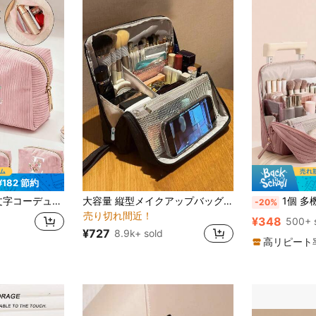
¥182 節約
に マルチカラー メイクアップバッグ
#10 ベストセラー
リーバッグ、ピンクホワイト文字デザイン収納ポーチ、学校再開&バケーションに最適、ガールフレンド&ブライズメイドへのギフト、エステティック
大容量 縦型メイクアップバッグ - マルチコンパートメント トラベルコスメオーガナイザー、ファブリック&メッシュポケット、ポータブルデスクトップ スキンケア&ビューティーツールストレージボックス (イエロー/ブラック)、ユニセックスメイクアップバッグ | 頑丈なジッパー開閉、メイクアップバッグ、バニティ、メイクアップバッグ、オーガナイザー、ストレージ、メイクアップバッグ、トイレタリーバッグ、デスクオーガナイザー、メイクアップバッグ、女性への贈り物、クリスマスギフト、女性への贈り物のアイデア、ポーチ、メイクアップポーチ、トラベルエッセンシャル
1個 多機能トラベルメイクアップオーガナイザーバッグ、菱形パターンのパーソナライズされたコスメティックバッグ - スタンド付きメイクアップスト
-20%
売り切れ間近！
に マルチカラー メイクアップバッグ
に マルチカラー メイクアップバッグ
#10 ベストセラー
#10 ベストセラー
¥348
500+ 
売り切れ間近！
売り切れ間近！
¥727
8.9k+ sold
に マルチカラー メイクアップバッグ
#10 ベストセラー
高リピート
売り切れ間近！