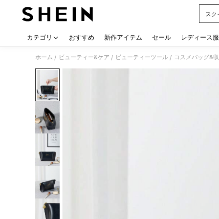
スク
Use up
カテゴリ
おすすめ
新作アイテム
セール
レディース服
ホーム
ビューティー&ケア
ビューティーツール
コスメバッグ&
/
/
/