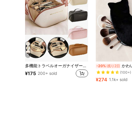
7
売り切れ間近！
多機能トラベルオーガナイザーバッグ、PUレザー 防水コスメバッグ、大容量 二層式メイクアップバッグ、コスメオーガナイザーバッグ、トイレタリーバッグ、トラベル&ホームメイクアップバッグ、メイクアップオーガナイザーバッグ、トラベルアクセサリー、バッグ、ルームデコレーション、バニティ、コスメバッグ、ストレージバッグ、女性への贈り物、クリスマスギフト、女性への創造的なギフト、ポーチ、メイクアップポーチ、トラベルエッセンシャル
かわいい猫テーマのメイクブラシ収納バッグ、柔らかい生地で作られた女性用メイクバッグ、ファッショナブルでカジュアル
-20%
残り2日
(100+)
売り切れ間近！
売り切れ間近！
¥175
200+ sold
(100+)
(100+)
¥274
1.1k+ sold
売り切れ間近！
(100+)