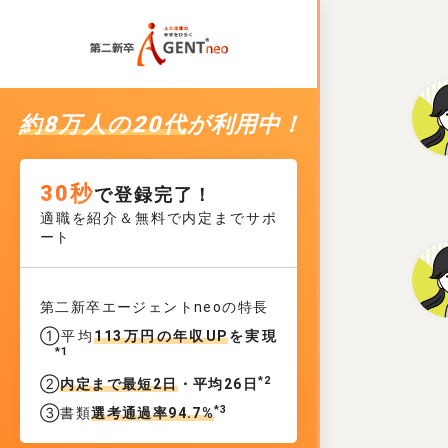
約8万人の20代
が利用中！
30秒
で登録完了！
適職を紹介＆無料で内定までサポ
ート
第二新卒エージェントneoの特長
①平均
113万円の年収UP
を実現
*1
*2
②
内定まで最短2日
・平均26日
*3
③書類
選考通過率94.7%