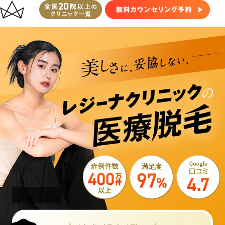
レ
ジ
ー
ナ
ク
リ
ニ
ッ
ク
医
療
脱
毛