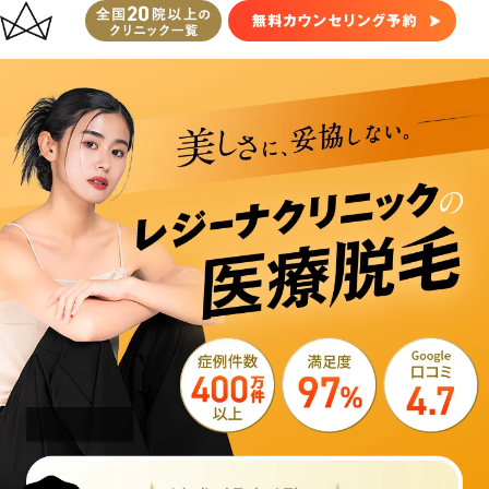
レ
ジ
ー
ナ
ク
リ
ニ
ッ
ク
医
療
脱
毛