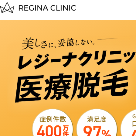
レ
ジ
ー
ナ
ク
リ
ニ
ッ
ク
医
療
脱
毛