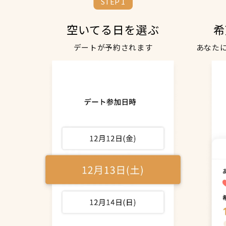
STEP 1
空いてる日を選ぶ
希
デートが予約されます
あなた