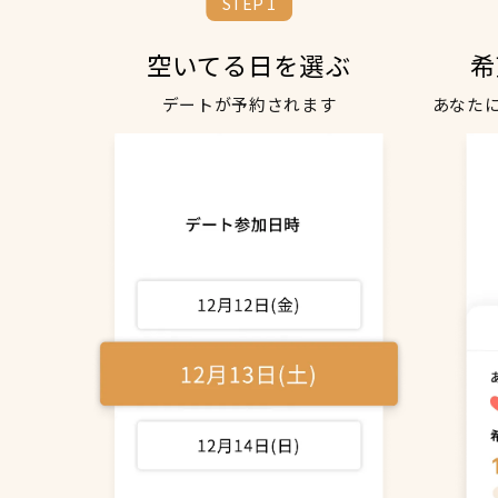
STEP 1
空いてる日を選ぶ
希
デートが予約されます
あなた