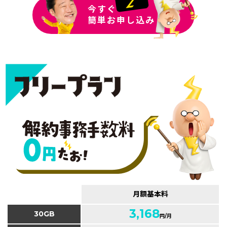
今すぐ
簡単お申し込み
月額基本料
3,168
30GB
円/月