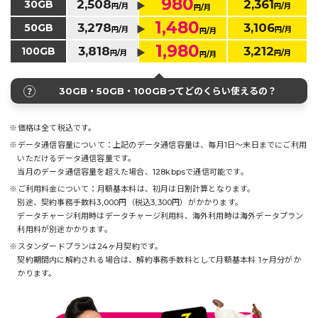
980
2,508
2,361
30GB
円/月
円/月
円/月
1,480
3,278
3,106
50GB
円/月
円/月
円/月
1,980
3,818
3,212
100GB
円/月
円/月
円/月
30GB・50GB・100GBってどのくらい使えるの？
※価格は全て税込です。
※データ通信容量について：上記のデータ通信容量は、毎月1日～末日までにご利用
いただけるデータ通信容量です。
当月のデータ通信容量を超えた場合、128kbpsで通信可能です。
※ご利用料金について：月額基本料は、初月は日割計算となります。
別途、契約事務手数料3,000円（税込3,300円）がかかります。
データチャージ利用時はデータチャージ利用料、海外利用時は海外データプラン
利用料が別途かかります。
※スタンダードプランは24ヶ月契約です。
契約期間内に解約される場合は、解約事務手数料として月額基本料 1ヶ月分がか
かります。