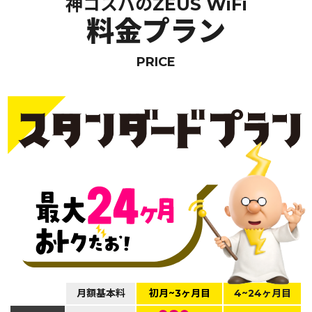
神コスパのZEUS WiFi
料金プラン
PRICE
月額基本料
初月~3ヶ月目
4~24ヶ月目