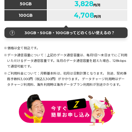
3,828
50GB
円/月
4,708
100GB
円/月
30GB・50GB・100GBってどのくらい使えるの？
※価格は全て税込です。
※データ通信容量について：上記のデータ通信容量は、毎月1日～末日までにご利用
いただけるデータ通信容量です。
当月のデータ通信容量を超えた場合、128kbps
で通信可能です。
※ご利用料金について：月額基本料は、初月は日割計算となります。
別途、契約事
務手数料3,000円（税込3,300円）がかかります。
データチャージ利用時はデー
タチャージ利用料、海外利用時は海外データプラン利用料が別途かかります。
今すぐ
簡単お申し込み