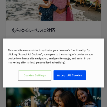
あらゆるレベルに対応
まったくの初心者から上級者まで、レベルと目
的に最適なカリキュラムで学習。
This website uses cookies to optimize your browser’s functionality. By
学習言語のみで学ぶベルリッツ・メソッド®︎で、
clicking “Accept All Cookies”, you agree to the storing of cookies on your
device to enhance site navigation, analyze site usage, and assist in our
正しいタイ語を初回レッスンから話せるように
marketing efforts (incl. personalized advertising).
なる。
Cookies Settings
Accept All Cookies