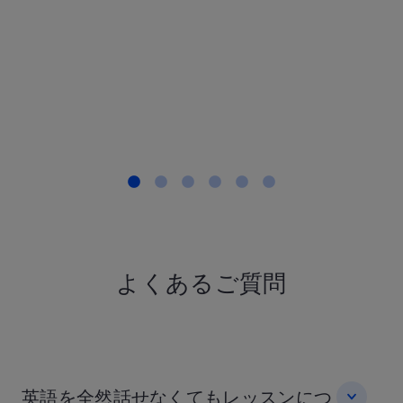
職・40代, 英
とても合っ
す。
T.Sさん IT
30代, 英語
もっと見る
よくあるご質問
英語を全然話せなくてもレッスンにつ