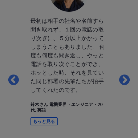
ルリッツっ
最初は相手の社名や名前すら
ベルリッツ
では？」と
聞き取れず、１回の電話の取
してわかっ
りますが、
り次ぎに、５分以上かかって
ります。そ
ーのみなさ
しまうこともありました。 何
回数」です
ドリーで、
度も何度も聞き返し、やっと
ツの教師は
はなかった
電話を取り次ぐことができ、
適していな
ん、レッスン
ホッとした時、それを見てい
その場です
はどんどん
た同じ部署の先輩たちが拍手
す。時制とか
ヘトヘトに
してくれたのです。
など）とか
したけど
手なところ
鈴木さん 電機業界・エンジニア・20
するために
してくれる
代, 英語
だと思って
かすために
もっと見る
したい」と
私にとって