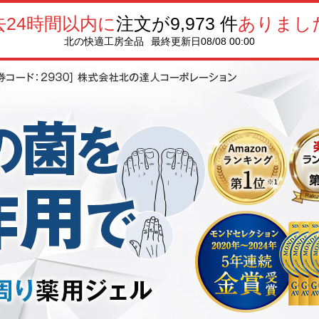
去24時間以内に
注文が
9,973
件
ありまし
北の快適工房全品
最終更新日
08/08 00:00