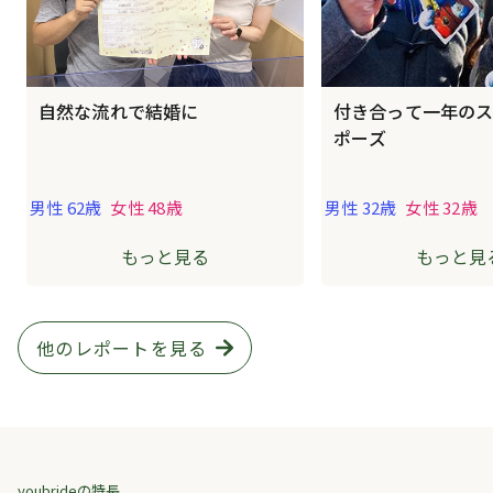
自然な流れで結婚に
付き合って一年の
ポーズ
男性 62歳
女性 48歳
男性 32歳
女性 32歳
もっと見る
もっと見
他のレポートを見る
youbrideの特長