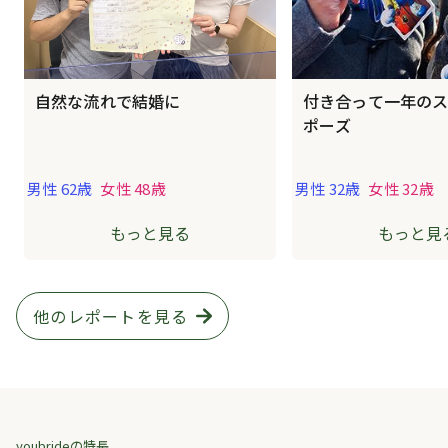
自然な流れで結婚に
付き合って一年の
ポーズ
男性 62歳
女性 48歳
男性 32歳
女性 32歳
もっと見る
もっと見
他のレポートを見る
youbrideの特長