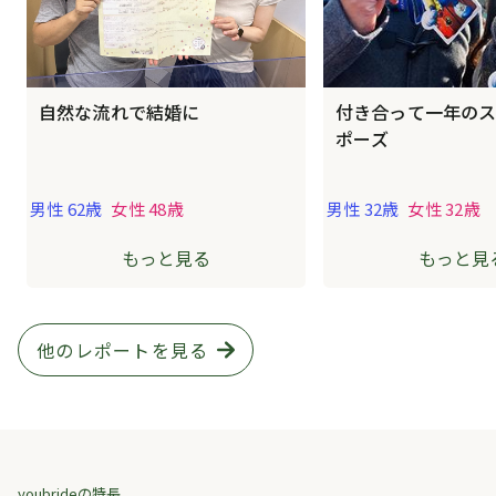
自然な流れで結婚に
付き合って一年の
ポーズ
男性 62歳
女性 48歳
男性 32歳
女性 32歳
もっと見る
もっと見
他のレポートを見る
youbrideの特長