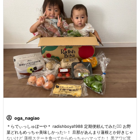
oga_nagiao
＊らでぃっしゅぼーや＊ radishboya1988 定期便頼んでみた🙆‍♀️ お野
菜どれもめっちゃ美味しかった✨！ 旦那があんまり蓮根とか好きじゃ
ないけど 蓮根ステーキ食べてからめっちゃハマってた！ 黒アワビ茸