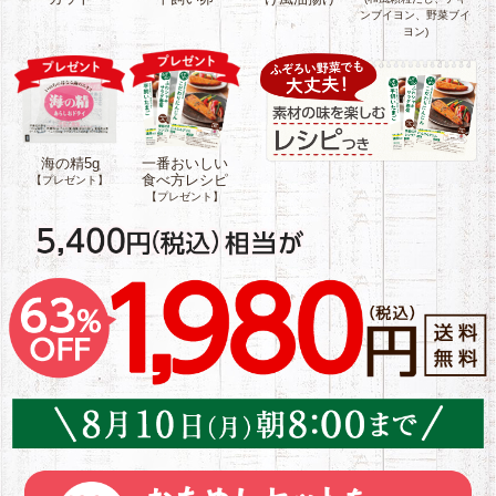
原材料：丸大豆
ンブイヨン、野菜ブイ
ヨン)
（国産）（分別
野菜ブイヨン原
生産流通管理済
材料：食塩(国内
み）、菜種油／
製造)、砂糖(さと
凝固剤（塩化マ
うきび)、酵母エ
グネシウム含有
キス(天然由来)、
物（にがり））
オニオンパウダ
海の精5g
一番おいしい
アレルゲン：大
ー、マッシュポ
食べ方レシピ
【プレゼント】
豆
テトパウダー、
【プレゼント】
醤油(小麦・大豆
を含む)、馬鈴薯
澱粉、人参パウ
ダー(人参)、揚げ
にんにく(にんに
く、米油)、コシ
ョウ
アレルゲン：小
麦、大豆
和風顆粒だし原
材料：かつお節
粉末(国内製造)、
食塩、砂糖(ビー
トグラニュー