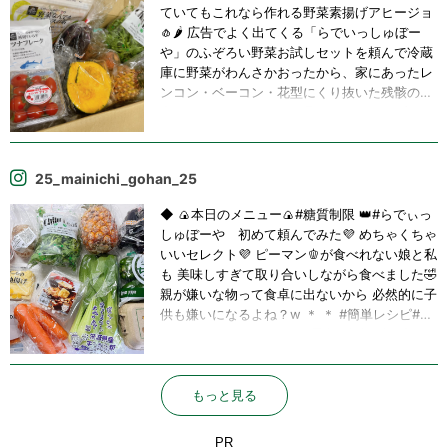
ぼーや #お試し
ていてもこれなら作れる野菜素揚げアヒージョ
🧄🌶️ 広告でよく出てくる「らでいっしゅぼー
や」のふぞろい野菜お試しセットを頼んで冷蔵
庫に野菜がわんさかおったから、家にあったレ
ンコン・ベーコン・花型にくり抜いた残骸の人
参と、届いた＼しめじく君／を、オリーブオイ
ル一味にんにく岩塩ブラックペッパーでひたす
らグツグツさせるだけ💮 しめじの軸やからしめ
じく君。 こいつが旨みたっぷりで美味しいのな
25_mainichi_gohan_25
んの😳 普段は出荷する時に捨てられる部分らし
いけど、こんなに美味しいんやったらしめじと
◆ 🍙本日のメニュー🍙#糖質制限 👑#らでぃっ
一緒にスーパーで販売してくれたらいいのに💭
しゅぼーや 初めて頼んでみた💜 めちゃくちゃ
中身は高品質やのに綺麗な形じゃないからって
いいセレクト💜 ピーマン🫑が食べれない娘と私
価値が下がってしまう野菜達。悲しい世の中
も 美味しすぎて取り合いしながら食べました🤣
や、、 見てくればっかり気にすると大事なもの
親が嫌いな物って食卓に出ないから 必然的に子
を見落とすよーと常日頃思う😌(深っ) #アヒー
供も嫌いになるよね？w ＊ ＊ #簡単レシピ#時
ジョ #野菜のアヒージョ #オリーブオイル #に
短レシピ #le_creuset #昼食#夕食#夕飯記録#
んにく #れんこん #レンコン #蓮根 #人参 #に
ごはん記録#レシピ#節約レシピ#recipe#cooki
んじん #ニンジン #ベーコン #厚切りベーコン
ng#家族ご飯#夫婦ご飯#ダイエットメニュー#
#野菜たっぷり #不揃い野菜 #ふぞろい野菜 #ら
創作料理#手作り料理#肉料理#野菜#魚料理#簡
もっと見る
でぃっしゅぼーや #しめじく君 #しめじく #お
単料理#料理#料理好きの人と繋がりたい#おう
うちごはん #おうちご飯 #OLごはん #一人暮ら
ち時間
PR