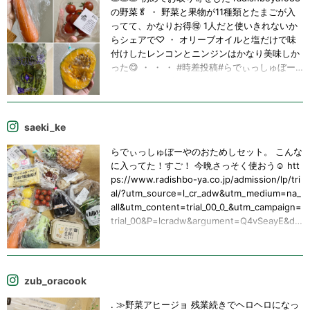
の野菜🥬 ・ 野菜と果物が11種類とたまごが入
ってて、かなりお得🉐 1人だと使いきれないか
らシェアで♡ ・ オリーブオイルと塩だけで味
付けしたレンコンとニンジンはかなり美味しか
った😋 ・ ・ ・ #時差投稿#らでぃっしゅぼー
や#有機野菜#減農薬野菜#野菜のステーキ#野
菜のお取り寄せ#野菜を食べよう
saeki_ke
らでぃっしゅぼーやのおためしセット。 こんな
に入ってた！すご！ 今晩さっそく使おう☺️ htt
ps://www.radishbo-ya.co.jp/admission/lp/tri
al/?utm_source=l_cr_adw&utm_medium=na_
all&utm_content=trial_00_0_&utm_campaign=
trial_00&P=lcradw&argument=Q4vSeayE&dm
ai=a5f8d5929a29ea&gad_source=1&gclid=Cj
0KCQjw5cOwBhCiARIsAJ5njuavTM7X-xJJw
UZ2ir96xkRI87sJwhft8DQfygFduYnMfpzzgm
ECxH4aApFbEALw_wcB 以後は、たくさん買
zub_oracook
わないと送料が掛かるので、悩むところです
が、まずは味わってみます！！ #らでぃっしゅ
. ≫野菜アヒージョ 残業続きでヘロヘロになっ