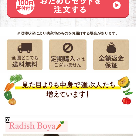
糖)、酵母エキス
(天然由来)、昆布
粉末
チキンブイヨン
原材料：食塩(国
内製造)、砂糖(ビ
※収穫状況により他産地のものをお届けする場合があります。
ートグラニュー
糖)、チキンエキ
スパウダー(デキ
ストリン、チキ
ンエキス、食
塩)、酵母エキス
(天然由来)、マッ
シュポテトパウ
ダー、馬鈴薯澱
粉、オニオンパ
ウダー、人参パ
ウダー、揚げに
んにく(にんに
く、米油)、コシ
ョウ
アレルゲン：鶏
肉