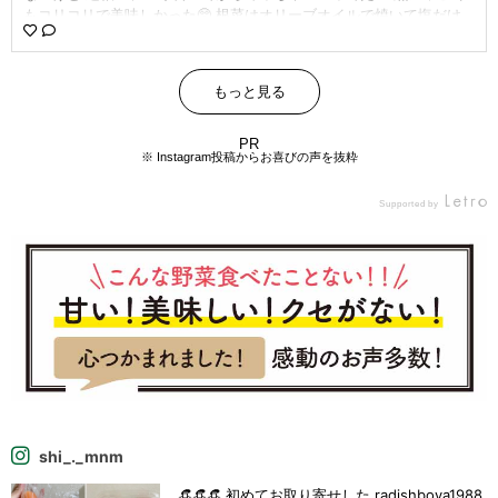
もコリコリで美味しかった🥺 根菜はオリーブオイルで焼いて塩だけ
でで どれも美味しくて楽ちんやし大満足♡‼︎ 他の食材も頼んで美味し
かったけど 想像よりも小ぶりやった😅😅笑 ほんでダンボール📦って
なんでこんな入りたがるんやろか笑 食材出してたら食材抱えて入り
もっと見る
だして 八百屋さんごっこが始まりまった🤣笑 #ラディッシュボーヤ #
らでぃっしゅぼーや #らでぃっしゅぼーやの食材で作ったご飯 #野菜
レシピ #2歳差育児 #2歳差姉妹 #女の子ママ #料理記録 #蓮根レシピ
PR
※ Instagram投稿からお喜びの声を抜粋
#晩御飯のおかず
Supported by
shi_._mnm
👒👒👒 初めてお取り寄せした radishboya1988