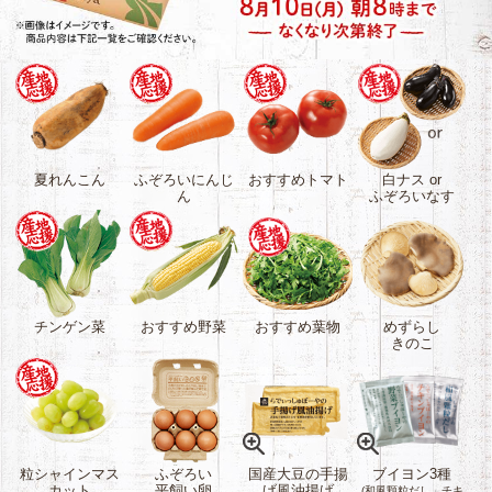
夏れんこん
ふぞろいにんじ
おすすめトマト
白ナス or
ん
ふぞろいなす
チンゲン菜
おすすめ野菜
おすすめ葉物
めずらし
きのこ
粒シャインマス
ふぞろい
国産大豆の手揚
ブイヨン3種
カット
平飼い卵
げ風油揚げ
(和風顆粒だし、チキ