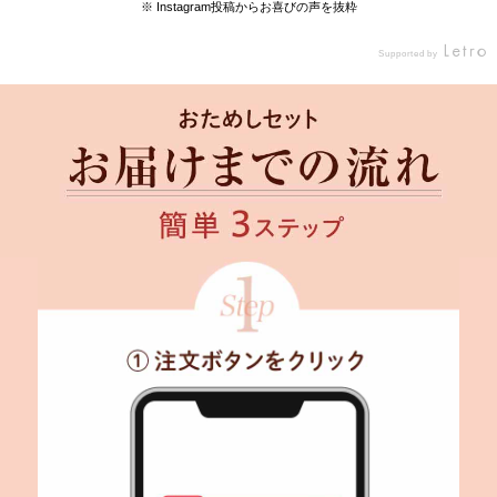
し #ひとりごはん #ずぼら飯 #ズボラ飯 #一口
※ Instagram投稿からお喜びの声を抜粋
コンロ #食べるの好きな人と繋がりたい #美味
しいもの好きな人と繋がりたい #グルメ好きな
Supported by
人と繋がりたい #料理好きな人と繋がりたい