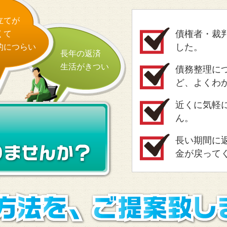
立てが
債権者・裁
くて
した。
的につらい
長年の返済
生活がきつい
債務整理に
ど、よくわ
近くに気軽
ん。
長い期間に
金が戻って