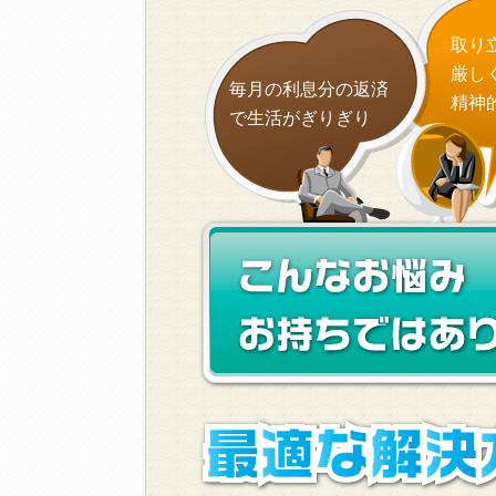
取り
厳し
毎月の利息分の返済
精神
で生活がぎりぎり