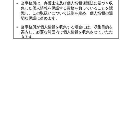
当事務所は、弁護士法及び個人情報保護法に基づき収
集した個人情報を保護する責務を負っていることを認
識し、この取扱いについて規則を定め、個人情報の適
切な保護に努めます。
当事務所が個人情報を収集する場合には、収集目的を
案内し、必要な範囲内で個人情報を収集させていただ
きます。
個人情報は収集目的の範囲内で利用し、適切な方法で
管理し、特段の事情がない限り、相談者及び依頼者の
承諾なく第三者に開示・提供することはありません。
当事務所は、個人情報を正確かつ安全に保ち、個人情
報の、漏えい、減失及び毀損等を 防止するよう努めま
す。
当事務所は、個人情報の取扱いを第三者に委託する場
合には、委託先が個人情報を適切に管理するよう監督
します。
当事務所は、当事務所が保有する個人情報について、
個人情報保護法に基づく開示、訂正・追加・削除、利
用停止・消去、第三者提供の停止または利用目的の通
知にかかるご本人からのご請求があった場合には、ご
請求頂いた方がご本人であることを確認のうえ、個人
情報保護法に従い、適切に対応いたします。