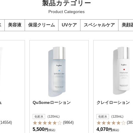
製品カテゴリー
Product Categories
水
美容液
保湿クリーム
UVケア
スペシャルケア
美顔
ュ
QuSomeローション
クレイローション
(120mL)
(120mL)
化粧水
化粧水
(14554)
(9864)
(38
5,500
4,070
円
円
(税込)
(税込)