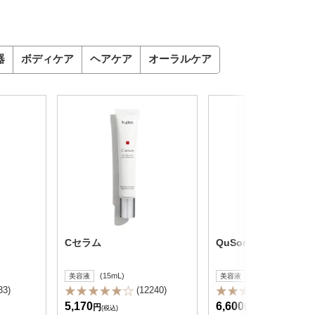
器
ボディケア
ヘアケア
オーラルケア
Cセラム
QuSomeレチノA
(15mL)
(15g)
美容液
美容液
33)
(12240)
(2592)
5,170
6,600
円
円
(税込)
(税込)