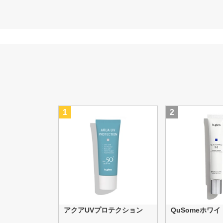
1
2
アクアUVプロテクション
QuSomeホワイト