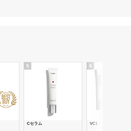
5
6
Cセラム
VC1・VA1・HQ1セ