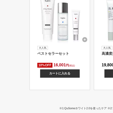
大人気
大人気
ベストセラーセット
高濃度
16,001
19,80
10%OFF
円
(税込)
カートに入れる
※1:QuSomeホワイト2.0を使ったケア