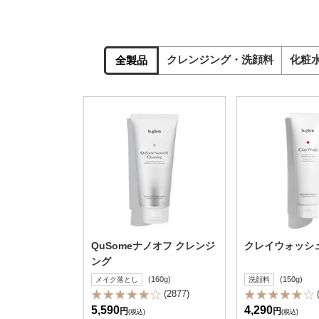
クレンジング・洗顔料
化粧
全製品
QuSomeナノオフ クレンジ
クレイウォッシ
ング
(160g)
(150g)
メイク落とし
洗顔料
(2877)
5,590
4,290
円
円
(税込)
(税込)