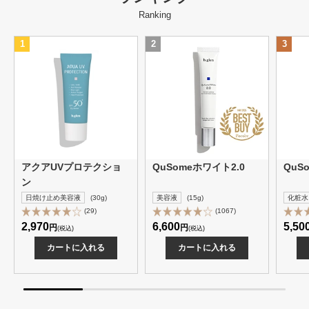
Ranking
1
2
3
アクアUVプロテクショ
QuSomeホワイト2.0
QuS
ン
日焼け止め美容液
(30g)
美容液
(15g)
化粧水
(29)
(1067)
2,970
6,600
5,50
円
円
(税込)
(税込)
カートに入れる
カートに入れる