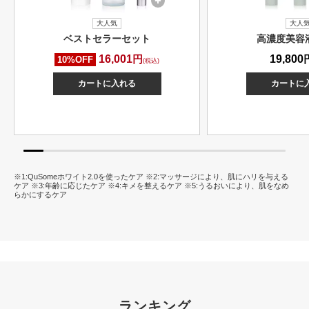
大人気
大人
ベストセラーセット
高濃度美容
16,001
円
19,800
10%OFF
(税込)
カートに入れる
カートに
※1:QuSomeホワイト2.0を使ったケア ※2:マッサージにより、肌にハリを与える
ケア ※3:年齢に応じたケア ※4:キメを整えるケア ※5:うるおいにより、肌をなめ
らかにするケア
ランキング