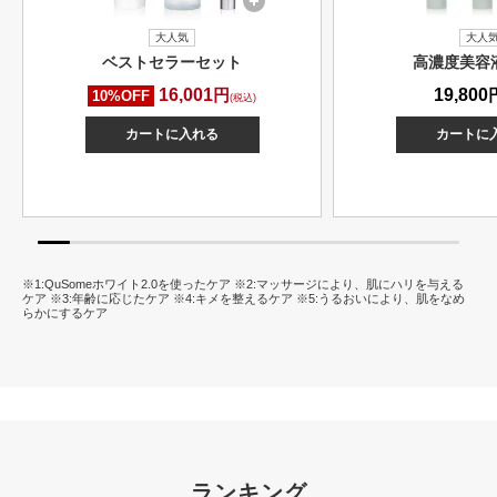
大人気
大人
ベストセラーセット
高濃度美容
16,001
円
19,800
10%OFF
(税込)
カートに入れる
カートに
※1:QuSomeホワイト2.0を使ったケア ※2:マッサージにより、肌にハリを与える
ケア ※3:年齢に応じたケア ※4:キメを整えるケア ※5:うるおいにより、肌をなめ
らかにするケア
ランキング