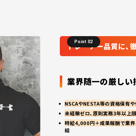
Point 02
トレーナー品質に、
業界随一の厳しい
NSCAやNESTA等の資格保
未経験ゼロ、原則実務3年以上
時給4,000円＋成果報酬で業
結