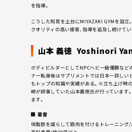
を指導。
こうした知見を土台にMIYAZAKI GYMを設
クオリティの高い接客、指導を追及し続けてい
山本 義徳
Yoshinori Y
ボディビルダーとしてNPCヘビー級優勝など
ナー転身後はサプリメントでは日本一詳しい
もトップの知識や実績がある。※立ち上げ時
崎が師事していた山本義徳氏が行っています
ます。
著書
体脂肪を減らして筋肉を付けるトレーニング/
百科事典/他30冊以上