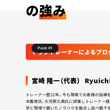
の
強み
Point 01
トップトレーナーによるプロ
宮崎 隆一（代表）
Ryuich
トレーナー歴22年。今も現場でお客様の指導
本義徳氏、大河原久典氏に師事しトレーナー経
学と現場で磨いたノウハウを融合し延べ数千名