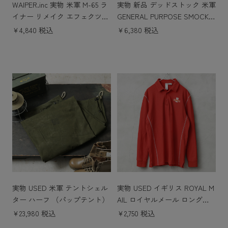
WAIPER.inc 実物 米軍 M-65 ラ
実物 新品 デッドストック 米軍
イナー リメイク エフェクツバ
GENERAL PURPOSE SMOCK
ッグ LONG CORD 日本製
ショートスリーブ シャツ GRA
￥4,840 税込
￥6,380 税込
Y染め
実物 USED 米軍 テントシェル
実物 USED イギリス ROYAL M
ター ハーフ （パップテント）
AIL ロイヤルメール ロングス
リーブ ポロシャツ
￥23,980 税込
￥2,750 税込