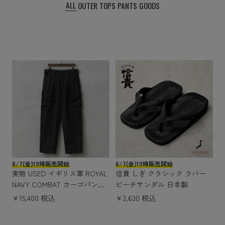
ALL
OUTER
TOPS
PANTS
GOODS
8/7(金)19時販売開始
8/7(金)19時販売開始
実物 USED イギリス軍 ROYAL
信貴 しぎ クラシック ラバー
NAVY COMBAT カーゴパンツ
ビーチサンダル 日本製
スラントポケット DEEP BLAC
￥15,400 税込
￥3,630 税込
K染め