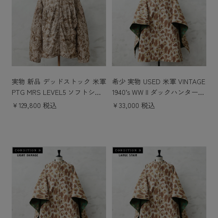
実物 新品 デッドストック 米軍
希少 実物 USED 米軍 VINTAGE
PTG MRS LEVEL5 ソフトシェ
1940’s WW II ダックハンターカ
ル ジャケット AOR1 DESERT
モ リバーシブル ポンチョ / 軍
￥129,800 税込
￥33,000 税込
WITHOUT HOOD【#1】
幕 テントシート タープ