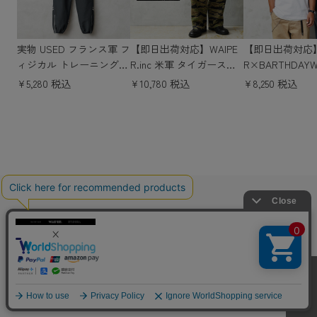
実物 USED フランス軍 フ
【即日出荷対応】WAIPE
【即日出荷対応】
ィジカル トレーニングパ
R.inc 米軍 タイガースト
R×BARTHDAY
ンツ リフレクター付き
ライプカモ カーゴトラウ
“FUKUOKA” SOU
¥5,280 税込
¥10,780 税込
¥8,250 税込
【キャンペーン対象外】
ザー LATE WAR【WP111
-SHIRT 福岡 
【I】
1】【キャンペーン対象
シャツ 2J7-165
外】【T】ミリタリー
ンペーン対象外
MILITARY ITEM
注目実物アイテム