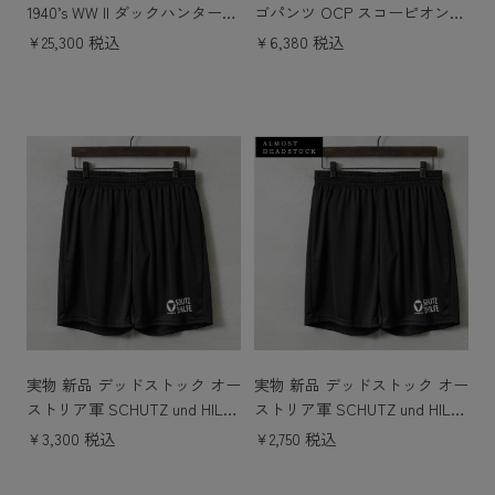
1940’s WW II ダックハンターカ
ゴパンツ OCP スコーピオンW2
モ リバーシブル ポンチョ コン
コットンナイロン
￥25,300 税込
￥6,380 税込
ディションB HEAVY DAMAGE
/ 軍幕 タープ
実物 新品 デッドストック オー
実物 新品 デッドストック オー
ストリア軍 SCHUTZ und HILFE
ストリア軍 SCHUTZ und HILFE
（シュッツ ウント ヒルフェ）
（シュッツ ウント ヒルフェ）
￥3,300 税込
￥2,750 税込
トレーニングショーツ
トレーニングショーツ ALMOS
T DEADSTOCK