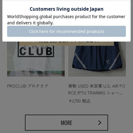
PROCLUB プロクラブ
実物 USED 米空軍 U.S. AIR FO
RCE IPTU TRAINING ショーツ
サイドポケット付き
￥2,750 税込
MORE