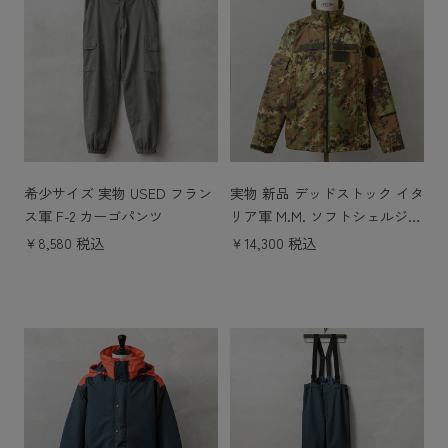
希少サイズ 実物 USED フラン
実物 新品 デッドストック イタ
ス軍 F-2 カーゴパンツ
リア軍 M.M. ソフトシェルジャ
ケット ベジタトカモ
￥8,580 税込
￥14,300 税込