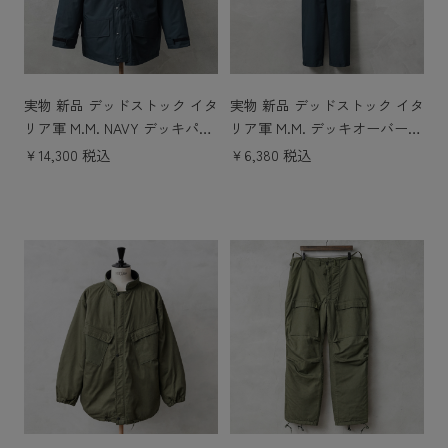
実物 新品 デッドストック イタ
実物 新品 デッドストック イタ
リア軍 M.M. NAVY デッキパー
リア軍 M.M. デッキオーバーパ
カー ライナー付き SYNTHETI
ンツ サスペンダー付き SYNTH
￥14,300 税込
￥6,380 税込
C FIBER
ETIC FIBER