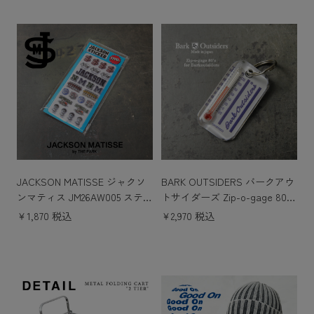
JACKSON MATISSE ジャクソ
BARK OUTSIDERS バークアウ
ンマティス JM26AW005 ステッ
トサイダーズ Zip-o-gage 80s f
カー
or Barkoutsiders ジップオーゲ
￥1,870 税込
￥2,970 税込
ージ 80s キーホルダー MADE I
N USA