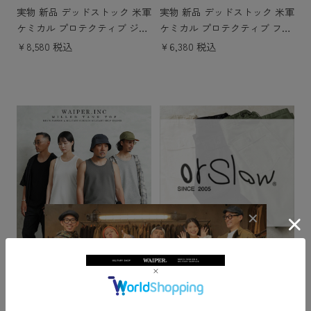
実物 新品 デッドストック 米軍
実物 新品 デッドストック 米軍
ケミカル プロテクティブ ジャ
ケミカル プロテクティブ フロ
ケット
ント カーゴパンツ
￥8,580 税込
￥6,380 税込
WAIPER.inc フライス タンクト
orSlow オアスロウ
ップ【WP1114】
￥2,750 税込