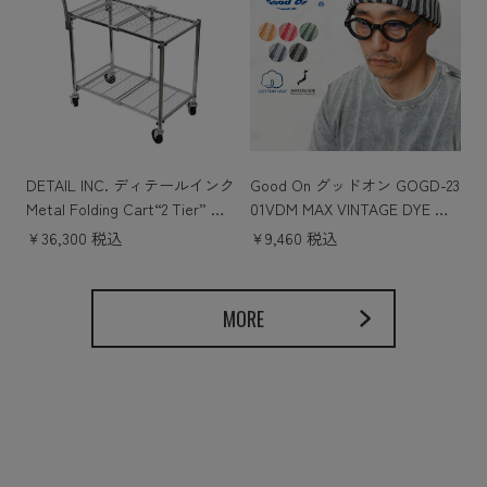
DETAIL INC. ディテールインク
Good On グッドオン GOGD-23
Metal Folding Cart“2 Tier” メ
01VDM MAX VINTAGE DYE W.
タル フォールディング カー
CAP “マックスヴィンテージダ
￥36,300 税込
￥9,460 税込
ト“2 ティア”
イ” ワッチ キャップ 日本製
MORE