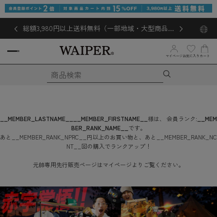
総額3,980円以上送料無料（一部地域・大型商品対
象外あり）
お気に入り
マイページ
カート
__MEMBER_LASTNAME__
__MEMBER_FIRSTNAME__
様は、
会員ランク:
__MEM
BER_RANK_NAME__
です。
あと
__MEMBER_RANK_NPRC__
円
以上のお買い物と、あと
__MEMBER_RANK_NC
NT__
回
の購入でランクアップ！
元帥専用先行販売ページはマイページよりご覧ください。