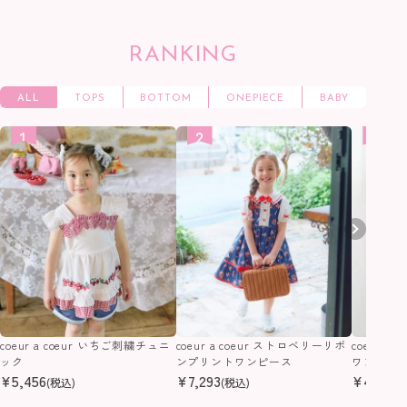
RANKING
ALL
TOPS
BOTTOM
ONEPIECE
BABY
coeur a coeur いちご刺繍チュニ
coeur a coeur ストロベリーリボ
coeur a
ック
ンプリントワンピース
ワンピー
¥
5,456
¥
7,293
¥
4,400
(税込)
(税込)
(