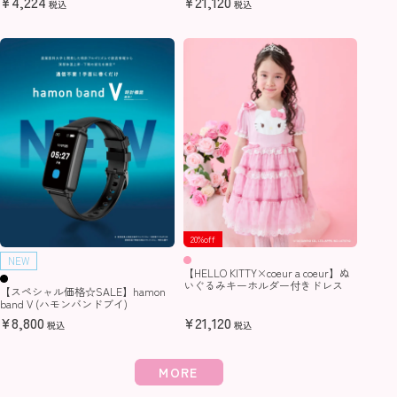
¥
4,224
¥
21,120
税込
税込
20%off
NEW
【HELLO KITTY×coeur a coeur】ぬ
いぐるみキーホルダー付きドレス
【スペシャル価格☆SALE】hamon
band V (ハモンバンドブイ)
¥
8,800
¥
21,120
税込
税込
MORE