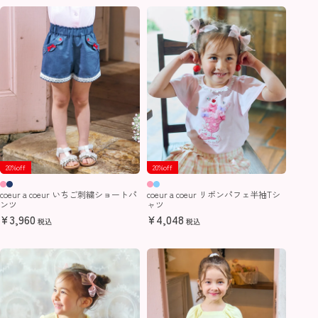
20%off
20%off
coeur a coeur いちご刺繍ショートパ
coeur a coeur リボンパフェ半袖Tシ
ンツ
ャツ
¥
3,960
¥
4,048
税込
税込