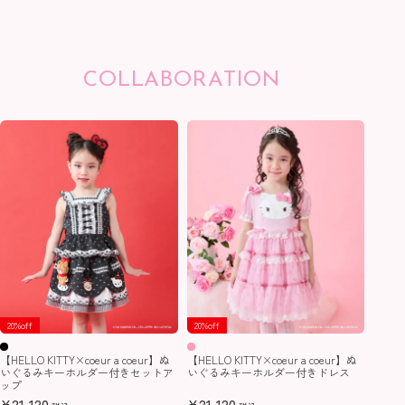
COLLABORATION
coeur a coeur いちご刺繍チュニ
coeur a coeur ハーフパンツ
coeur a coeur ストロベリーリボ
coeur a coeur スカラップスタイ
coeur a coeur バレリーナうさぎ
coeur a coeur いちご刺繍ショー
coeur a coeur うさみみセーラー
coeur a coeur バックフリル7分丈
【Lil ala 
coeur a
【Lil ala 
coeur a 
ック
¥
ンプリントワンピース
¥
2,722
3,080
ちゃん柄チュニック
トパンツ
ワンピース
パンツ
r】半袖ギ
きチェッ
r】セー
¥
6,600
(税込)
(税込)
(
¥
¥
5,456
7,293
¥
¥
¥
¥
3,465
3,960
4,400
3,003
¥
¥
¥
3,311
4,664
5,544
(税込)
(税込)
(税込)
(税込)
(税込)
(税込)
(
(
(
20%off
20%off
【HELLO KITTY×coeur a coeur】ぬ
【HELLO KITTY×coeur a coeur】ぬ
いぐるみキーホルダー付きセットア
いぐるみキーホルダー付きドレス
ップ
¥
21,120
¥
21,120