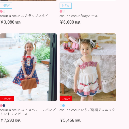
NEW
NEW
coeur a coeur スカラップスタイ
coeur a coeur 2wayオール
¥
3,080
¥
6,600
税込
税込
15％off
20%off
coeur a coeur ストロベリーリボンプ
coeur a coeur いちご刺繍チュニック
リントワンピース
¥
7,293
¥
5,456
税込
税込