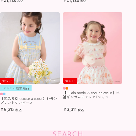
税込
税込
30％off
30％off
ベルティ対象商品
【Lil ala mode × coeur a coeur】半
袖ギンガムチェックTシャツ
【想馬まゆ×coeur a coeur】レモン
プリントワンピース
¥
5,313
¥
3,311
税込
税込
SEARCH