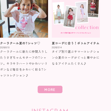
クーラクール夏のTシャツ♡
夏コーデに合う！ボトムアイテム
20260610
20260514
クーラクールに新たに仲間入りし
タイプ別で選ぶサマーコレクショ
たうさぎちゃんモチーフのTシャ
ン☆夏のコーデがぐっと華やかに
ツ。キラキラハートやかわいいリ
なるアイテムたくさん♪
ボンなど毎日をかわいく彩るTシ
ャツコレクション♪
MORE