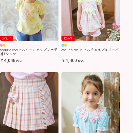
20%off
20%off
coeur a coeur スイーツアップリケ半
coeur a coeur ビスチェ風プルオーバ
袖Tシャツ
ー
¥
4,048
¥
4,400
税込
税込