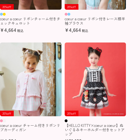
20%off
20%off
coeur a coeur リボンチャーム付きチ
coeur a coeur リボン付きレース襟半
ェックキュロット
袖ブラウス
¥
4,664
¥
4,664
税込
税込
20%off
20%off
coeur a coeur チャーム付きリボンリ
【HELLO KITTY×coeur a coeur】ぬ
ブカーディガン
いぐるみキーホルダー付きセットア
ップ