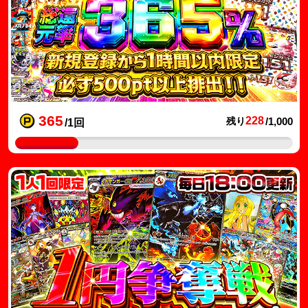
365
228
残り
/1,000
/1回