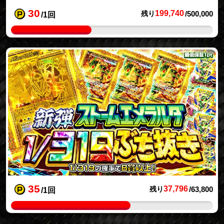
30
199,740
残り
/500,000
/1回
35
37,796
残り
/63,800
/1回