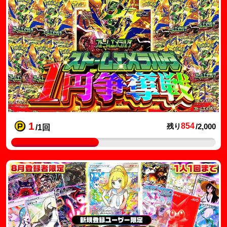
1
854
残り
/2,000
/1回