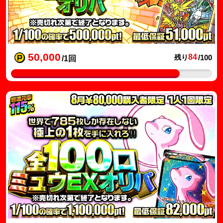
50,000
84
残り
/100
/1回