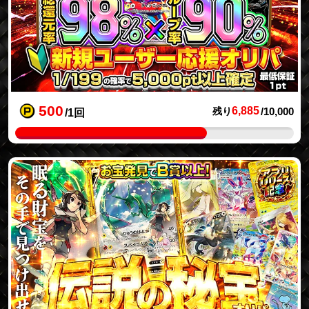
500
6,885
残り
/10,000
/1回