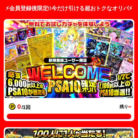
⚡️会員登録後限定!!今だけ引ける超おトクなオリパ⚡
0
残り
∞
/1回