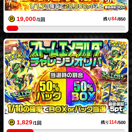
19,000
84
残り
/850
/1回
1,829
114
残り
/500
/1回