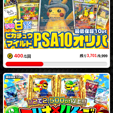
400
3,701
残り
/9,999
/1回