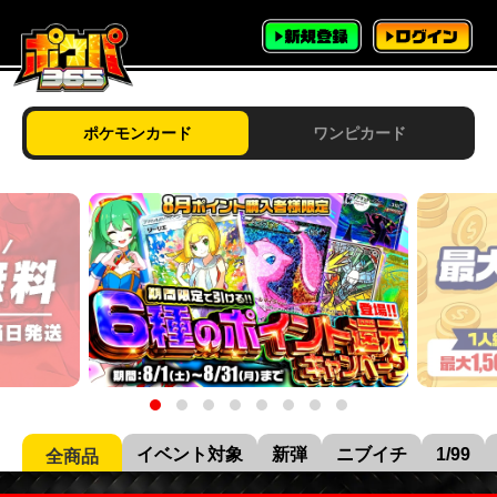
ポケモンカード
ワンピカード
イベント対象
新弾
ニブイチ
1/99
全商品