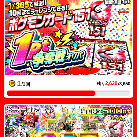
1
2,620
残り
/3,650
/1回