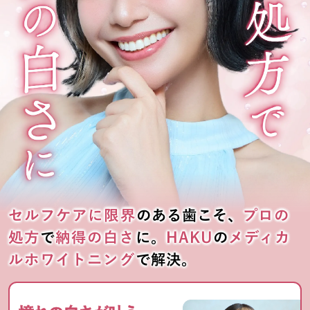
セルフケアに限界
のある歯こそ、
プロの
処方
で
納得の白さ
に。
HAKU
の
メディカ
ルホワイトニング
で解決。