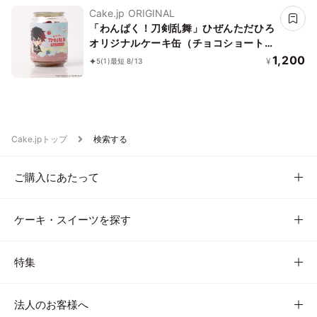
Cake.jp ORIGINAL
「わんぱく！刀剣乱舞」ひぜんただひろ
オリジナルケーキ缶（チョコショートケ
ーキ味）
1,200
¥
5
(1)
最短 8/13
Cake.jpトップ
検索する
ご購入にあたって
ケーキ・スイーツを探す
特集
法人のお客様へ