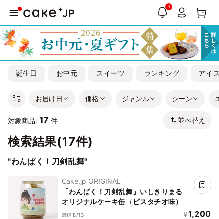
3
誕生日
お中元
スイーツ
ランキング
アイ
お届け日
価格
ジャンル
シーン
17
並べ替え
対象商品:
件
検索結果(17件)
"わんぱく！刀剣乱舞"
Cake.jp ORIGINAL
「わんぱく！刀剣乱舞」いしきりまる
オリジナルケーキ缶（ピスタチオ味）
1,200
¥
最短 8/13