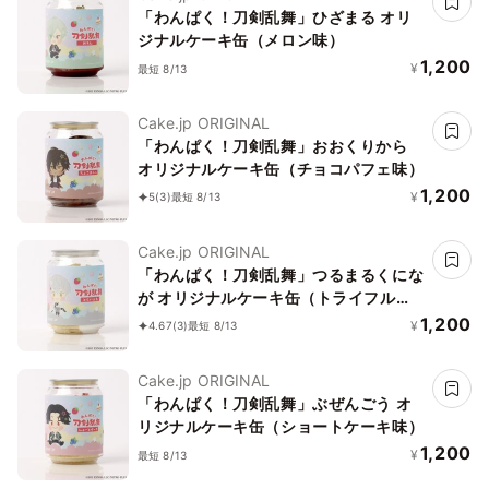
「わんぱく！刀剣乱舞」ひざまる オリ
ジナルケーキ缶（メロン味）
1,200
¥
最短 8/13
Cake.jp ORIGINAL
「わんぱく！刀剣乱舞」おおくりから
オリジナルケーキ缶（チョコパフェ味）
1,200
¥
5
(3)
最短 8/13
Cake.jp ORIGINAL
「わんぱく！刀剣乱舞」つるまるくにな
が オリジナルケーキ缶（トライフル
味）
1,200
¥
4.67
(3)
最短 8/13
Cake.jp ORIGINAL
「わんぱく！刀剣乱舞」ぶぜんごう オ
リジナルケーキ缶（ショートケーキ味）
1,200
¥
最短 8/13