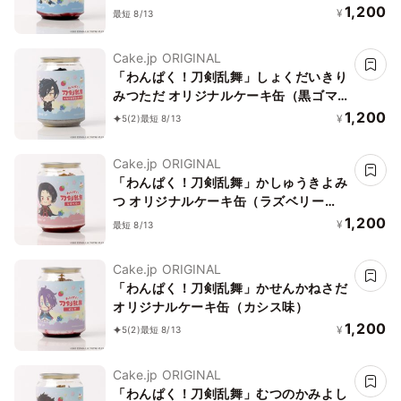
ー味）
1,200
¥
最短 8/13
Cake.jp ORIGINAL
「わんぱく！刀剣乱舞」しょくだいきり
みつただ オリジナルケーキ缶（黒ゴマ
ミルクムース味）
1,200
¥
5
(2)
最短 8/13
Cake.jp ORIGINAL
「わんぱく！刀剣乱舞」かしゅうきよみ
つ オリジナルケーキ缶（ラズベリー
味）
1,200
¥
最短 8/13
Cake.jp ORIGINAL
「わんぱく！刀剣乱舞」かせんかねさだ
オリジナルケーキ缶（カシス味）
1,200
¥
5
(2)
最短 8/13
Cake.jp ORIGINAL
「わんぱく！刀剣乱舞」むつのかみよし