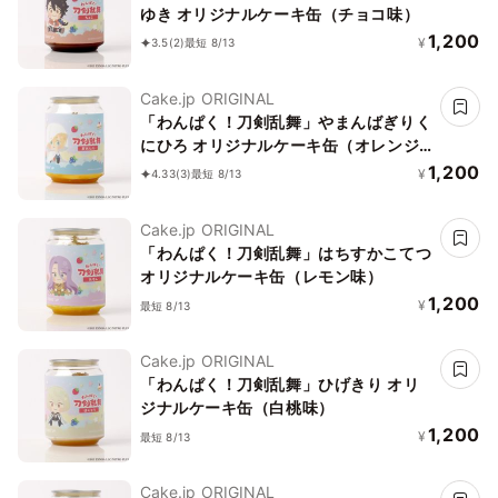
ゆき オリジナルケーキ缶（チョコ味）
1,200
¥
3.5
(2)
最短 8/13
Cake.jp ORIGINAL
「わんぱく！刀剣乱舞」やまんばぎりく
にひろ オリジナルケーキ缶（オレンジ
味）
1,200
¥
4.33
(3)
最短 8/13
Cake.jp ORIGINAL
「わんぱく！刀剣乱舞」はちすかこてつ
オリジナルケーキ缶（レモン味）
1,200
¥
最短 8/13
Cake.jp ORIGINAL
「わんぱく！刀剣乱舞」ひげきり オリ
ジナルケーキ缶（白桃味）
1,200
¥
最短 8/13
Cake.jp ORIGINAL